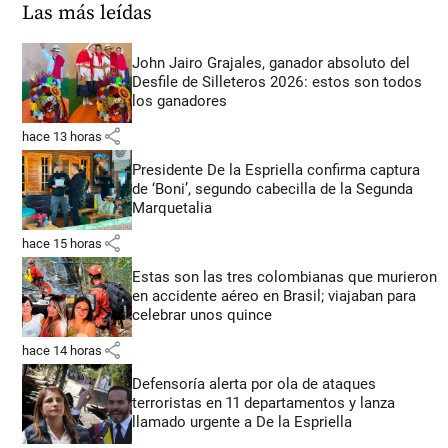
Las más leídas
John Jairo Grajales, ganador absoluto del
Desfile de Silleteros 2026: estos son todos
los ganadores
share
hace 13 horas
Presidente De la Espriella confirma captura
de ‘Boni’, segundo cabecilla de la Segunda
Marquetalia
share
hace 15 horas
Estas son las tres colombianas que murieron
en accidente aéreo en Brasil; viajaban para
celebrar unos quince
share
hace 14 horas
Defensoría alerta por ola de ataques
terroristas en 11 departamentos y lanza
llamado urgente a De la Espriella