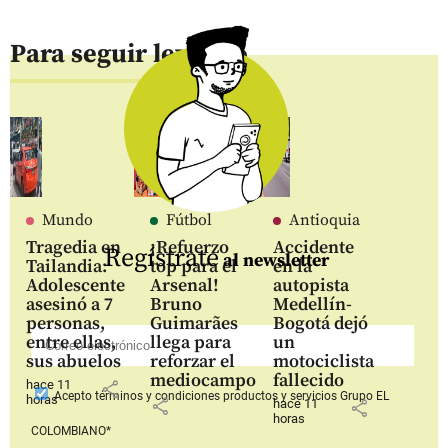
Para seguir leyendo
Mundo
Fútbol
Antioquia
Tragedia en
¡Refuerzo
Accidente
Regístrate
al newsletter
Tailandia:
top para el
en la
Adolescente
Arsenal!
autopista
asesinó a 7
Bruno
Medellín-
personas,
Guimarães
Bogotá dejó
entre ellas,
llega para
un
sus abuelos
reforzar el
motociclista
mediocampo
fallecido
hace 11
share
Acepto
términos y condiciones productos y servicios
Grupo EL
horas
share
hace 11
share
horas
COLOMBIANO*