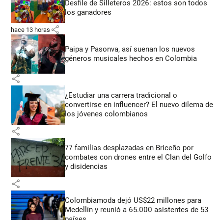
Desfile de Silleteros 2026: estos son todos
los ganadores
share
hace 13 horas
Paipa y Pasonva, así suenan los nuevos
géneros musicales hechos en Colombia
share
¿Estudiar una carrera tradicional o
convertirse en influencer? El nuevo dilema de
los jóvenes colombianos
share
77 familias desplazadas en Briceño por
combates con drones entre el Clan del Golfo
y disidencias
share
Colombiamoda dejó US$22 millones para
Medellín y reunió a 65.000 asistentes de 53
países