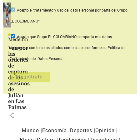
Acepto
el tratamiento y uso del dato Personal
por parte del Grupo
EL COLOMBIANO*
Acepto que Grupo EL COLOMBIANO
comparta mis datos
Medellín
Van por
personales con terceros aliados comerciales
conforme su Política de
las
órdenes
Tratamiento del Datos Personal.
de
captura
de los
asesinos
de
Julián
en Las
Palmas
share
Mundo
Economía
Deportes
Opinión
Blogs
Cultura
Tendencias
Tecnología