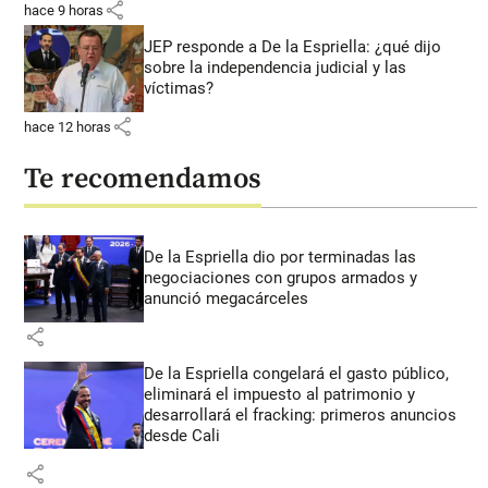
share
hace 9 horas
JEP responde a De la Espriella: ¿qué dijo
sobre la independencia judicial y las
víctimas?
share
hace 12 horas
Te recomendamos
De la Espriella dio por terminadas las
negociaciones con grupos armados y
anunció megacárceles
share
De la Espriella congelará el gasto público,
eliminará el impuesto al patrimonio y
desarrollará el fracking: primeros anuncios
desde Cali
share