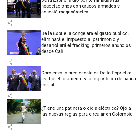
negociaciones con grupos armados y
anunció megacárceles
share
De la Espriella congelará el gasto público,
eliminará el impuesto al patrimonio y
desarrollará el fracking: primeros anuncios
desde Cali
share
Comienza la presidencia de De la Espriella:
así fue el juramento y la imposición de banda
en Cali
share
¿Tiene una patineta o cicla eléctrica? Ojo a
las nuevas reglas para circular en Colombia
share