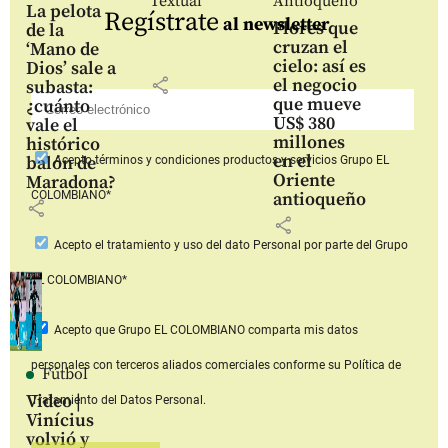
Textual
Antioqueño
La pelota
Regístrate
al newsletter
Flores que
de la
cruzan el
‘Mano de
cielo: así es
Dios’ sale a
share
el negocio
subasta:
que mueve
¿cuánto
US$ 380
vale el
millones
histórico
en el
balón de
Acepto
términos y condiciones productos y servicios
Grupo EL
Oriente
Maradona?
COLOMBIANO*
antioqueño
share
share
Acepto
el tratamiento y uso del dato Personal
por parte del Grupo
EL COLOMBIANO*
Acepto que Grupo EL COLOMBIANO
comparta mis datos
personales con terceros aliados comerciales
conforme su Política de
Fútbol
Video |
Tratamiento del Datos Personal.
Vinícius
volvió y