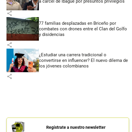
a cárcel de Ibagué por presuntos privilegios
share
77 familias desplazadas en Briceño por
combates con drones entre el Clan del Golfo
y disidencias
share
¿Estudiar una carrera tradicional o
convertirse en influencer? El nuevo dilema de
los jóvenes colombianos
share
Regístrate a nuestro newsletter