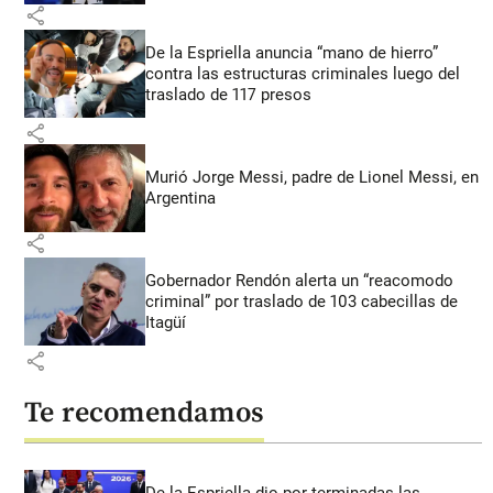
share
De la Espriella anuncia “mano de hierro”
contra las estructuras criminales luego del
traslado de 117 presos
share
Murió Jorge Messi, padre de Lionel Messi, en
Argentina
share
Gobernador Rendón alerta un “reacomodo
criminal” por traslado de 103 cabecillas de
Itagüí
share
Te recomendamos
De la Espriella dio por terminadas las