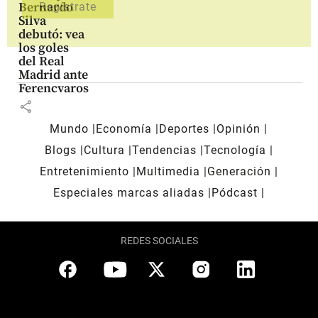
Bernardo
Silva
debutó: vea
los goles
del Real
Madrid ante
Ferencvaros
share
Mundo
Economía
Deportes
Opinión
Blogs
Cultura
Tendencias
Tecnología
Entretenimiento
Multimedia
Generación
Especiales marcas aliadas
Pódcast
REDES SOCIALES