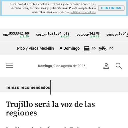
Este portal emplea cookies internas y de terceros con fines
estadísticos, funcionales y publicitarios. Puede aceptarlas o
CONTINUAR
consultar más en nuestra
politica de cookies
US$3342,60
1621,34 pts
$4178
$3648
RO
COLCAP
USD/COP
EUR/COP
Cintillo
▲ 8.20
▲ 0.67
▲ 0.42
—
de
Pico y Placa Medellín
Domingo
no
no
indicadores
económicos
menu
person
search
Domingo
, 9 de Agosto de 2026
Colombia
Temas recomendados
Trujillo será la voz de las
regiones