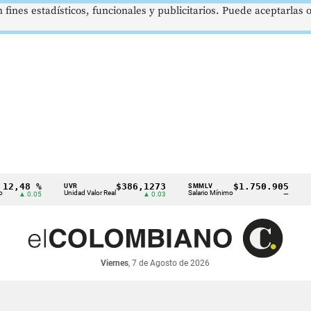
 fines estadísticos, funcionales y publicitarios. Puede aceptarlas
8 %
$386,1273
$1.750.905
UVR
SMMLV
BRENT
Unidad Valor Real
Salario Mínimo
Petróleo
0.05
▲ 0.03
—
Viernes
, 7 de Agosto de 2026