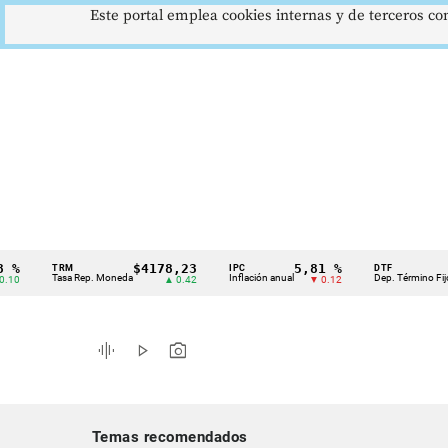
Este portal emplea cookies internas y de terceros con
$4178,23
5,81 %
12,4
TRM
IPC
DTF
Cintillo
Tasa Rep. Moneda
Inflación anual
Dep. Término Fijo
▲ 0.42
▼ 0.12
▲ 
de
indicadores
graphic_eq
play_arrow
photo_camera
económicos
Colombia
Temas recomendados