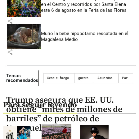
en el Centro y recorridos por Santa Elena
este 6 de agosto en la Feria de las Flores
share
Murió la bebé hipopótamo rescatada en el
Magdalena Medio
share
Temas
Cese el fuego
guerra
Acuerdos
Paz
r
recomendados
Trump asegura que EE. UU.
Para seguir leyendo
obtiene “miles de millones de
barriles” de petróleo de
Venezuela