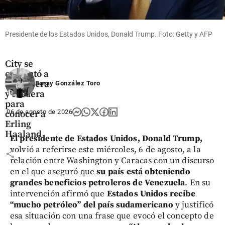
Fútbol
Un
aficionado
Presidente de los Estados Unidos, Donald Trump. Foto: Getty y AFP
del
Manchester
City se
enfrentó a
la ceguera
Saray González Toro
y sordera
para
06 de agosto de 2026
conocer a
Erling
Haaland
El presidente de Estados Unidos, Donald Trump,
volvió a referirse este miércoles, 6 de agosto, a la
share
relación entre Washington y Caracas con un discurso
en el que aseguró que
su país está obteniendo
grandes beneficios petroleros de Venezuela
. En su
intervención afirmó que
Estados Unidos recibe
“mucho petróleo” del país sudamericano
y justificó
esa situación con una frase que evocó el concepto de