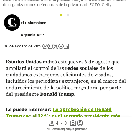
de organizaciones defensoras de la privacidad. FOTO: Getty
1
2
El Colombiano
Agencia AFP
06 de agosto de 2026
Estados Unidos
indicó este jueves 6 de agosto que
ampliará el control de las
redes sociales
de los
ciudadanos extranjeros solicitantes de visados,
incluidos los periodistas extranjeros, en el marco del
endurecimiento de la política migratoria por parte
del presidente
Donald Trump
.
Le puede interesar:
La aprobación de Donald
Trump cae al 32 %: es el segundo presidente más
person
graphic_eq
play_arrow
photo_camera
account_circle
impopular en la historia de EE. UU.
Mi Perfil
Pódcast
Reportajes gráficos
Videos
Suscríbete