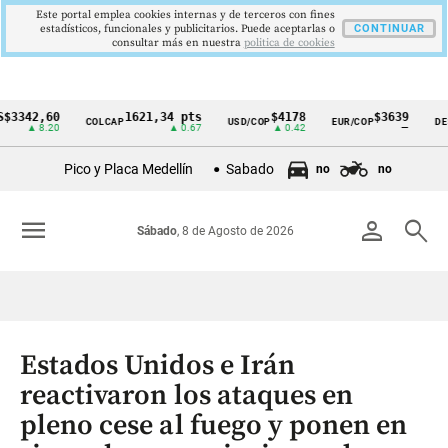
Este portal emplea cookies internas y de terceros con fines
estadísticos, funcionales y publicitarios. Puede aceptarlas o
CONTINUAR
consultar más en nuestra
politica de cookies
2,60
1621,34 pts
$4178
$3639
COLCAP
USD/COP
EUR/COP
DESEMPL
Cintillo
 8.20
▲ 0.67
▲ 0.42
—
de
Pico y Placa Medellín
Sabado
no
no
indicadores
económicos
menu
person
search
Sábado
, 8 de Agosto de 2026
Colombia
Estados Unidos e Irán
reactivaron los ataques en
pleno cese al fuego y ponen en