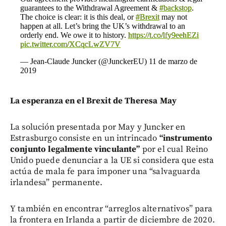
guarantees to the Withdrawal Agreement &
#backstop
.
The choice is clear: it is this deal, or
#Brexit
may not
happen at all. Let’s bring the UK’s withdrawal to an
orderly end. We owe it to history.
https://t.co/lfy9eehEZi
pic.twitter.com/XCqcLwZV7V
— Jean-Claude Juncker (@JunckerEU)
11 de marzo de
2019
La esperanza en el Brexit de Theresa May
La solución presentada por May y Juncker en
Estrasburgo consiste en un intrincado
“instrumento
conjunto legalmente vinculante”
por el cual Reino
Unido puede denunciar a la UE si considera que esta
actúa de mala fe para imponer una “salvaguarda
irlandesa” permanente.
Y también en encontrar “arreglos alternativos” para
la frontera en Irlanda a partir de diciembre de 2020.