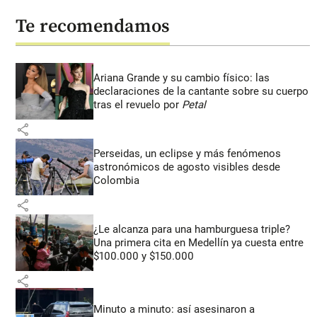
Te recomendamos
Ariana Grande y su cambio físico: las
declaraciones de la cantante sobre su cuerpo
tras el revuelo por
Petal
share
Perseidas, un eclipse y más fenómenos
astronómicos de agosto visibles desde
Colombia
share
¿Le alcanza para una hamburguesa triple?
Una primera cita en Medellín ya cuesta entre
$100.000 y $150.000
share
Minuto a minuto: así asesinaron a