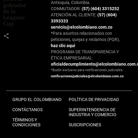
Antioquia, Colombia.
goleador
CONMUTADOR:
(57) (604) 3315252
de la
ATENCIÓN AL CLIENTE:
(57) (604)
Leagues
3393333
Cup
servicio@elcolombiano.com.co
*Para asuntos relacionados con
share
peticiones, quejas y reclamos (PQR),
haz clic aquí
PROGRAMA DE TRANSPARENCIA Y
ÉTICA EMPRESARIAL:
oficialdecumplimiento@elcolombiano.com.
*Buzón exclusivo para notificaciones judiciales:
notificacionesjudiciales@elcolombiano.com.co
GRUPO EL COLOMBIANO
POLÍTICA DE PRIVACIDAD
CONTÁCTANOS
SUPERINTENDENCIA DE
INDUSTRIA Y COMERCIO
TÉRMINOS Y
CONDICIONES
SUSCRIPCIONES