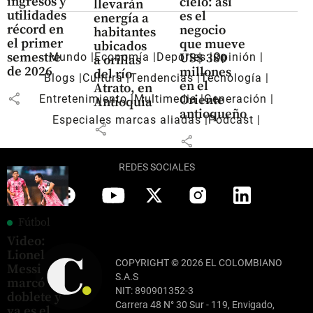
ingresos y
cielo: así
llevarán
utilidades
es el
energía a
récord en
negocio
habitantes
el primer
que mueve
ubicados
semestre
US$ 380
Mundo
Economía
Deportes
Opinión
a orillas
de 2026
millones
del río
Blogs
Cultura
Tendencias
Tecnología
en el
Atrato, en
share
Oriente
Entretenimiento
Multimedia
Generación
Antioquia
antioqueño
Especiales marcas aliadas
Pódcast
share
share
REDES SOCIALES
Fútbol
Video:
Lionel
COPYRIGHT © 2026 EL COLOMBIANO
Messi
S.A.S
marcó
NIT: 890901352-3
doblete y
Carrera 48 N° 30 Sur - 119, Envigado,
ya es el