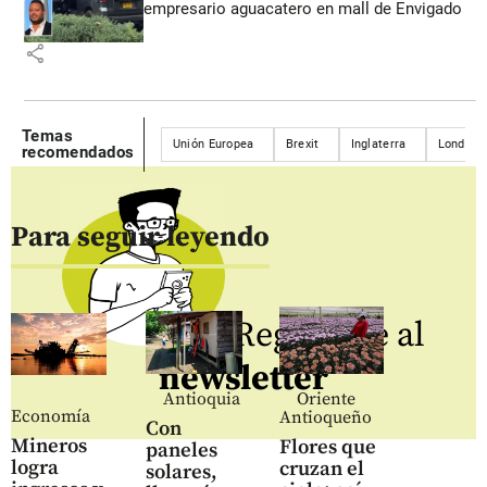
empresario aguacatero en mall de Envigado
share
Temas
Unión Europea
Brexit
Inglaterra
Londres
recomendados
Para seguir leyendo
Regístrate al
newsletter
Antioquia
Oriente
Economía
Antioqueño
Con
Mineros
Flores que
paneles
logra
cruzan el
solares,