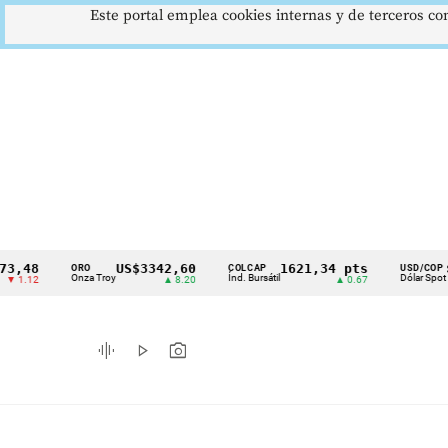
Este portal emplea cookies internas y de terceros con
US$3342,60
1621,34 pts
$4178
ORO
COLCAP
USD/COP
Cintillo
Onza Troy
Índ. Bursátil
Dólar Spot
▲ 8.20
▲ 0.67
▲ 0.42
de
indicadores
graphic_eq
play_arrow
photo_camera
económicos
Colombia