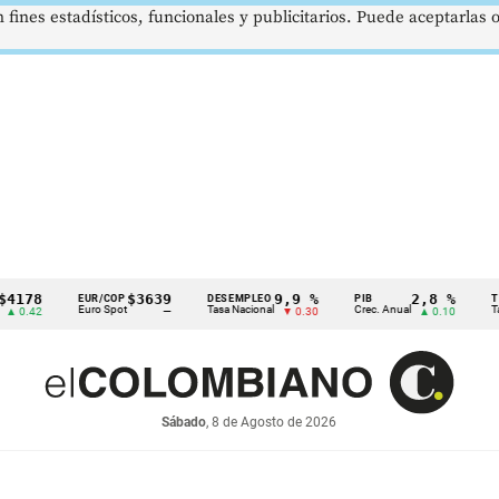
 fines estadísticos, funcionales y publicitarios. Puede aceptarlas
$3639
9,9 %
2,8 %
EUR/COP
DESEMPLEO
PIB
TRM
Euro Spot
Tasa Nacional
Crec. Anual
Tasa Rep.
—
▼ 0.30
▲ 0.10
Sábado
, 8 de Agosto de 2026