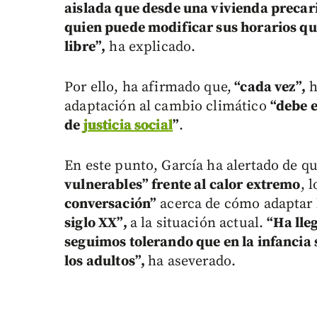
aislada que desde una vivienda precar
quien puede modificar sus horarios que
libre”,
ha explicado.
Por ello, ha afirmado que,
“cada vez”,
h
adaptación al cambio climático
“debe e
de
justicia social
”
.
En este punto, García ha alertado de qu
vulnerables” frente al calor extremo
, 
conversación”
acerca de cómo adaptar l
siglo XX”,
a la situación actual.
“Ha lle
seguimos tolerando que en la infancia 
los adultos”,
ha aseverado.