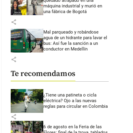
quedado atrapado en una
máquina industrial y murió en
una fábrica de Bogotá
share
Mal parqueado y robándose
agua de un hidrante para lavar el
bus: Así fue la sanción a un
conductor en Medellín
share
Te recomendamos
¿Tiene una patineta o cicla
eléctrica? Ojo a las nuevas
reglas para circular en Colombia
share
6 de agosto en la Feria de las
Flores: final de la trova, tablados