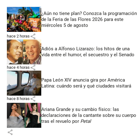
¿Aún no tiene plan? Conozca la programación
de la Feria de las Flores 2026 para este
miércoles 5 de agosto
share
hace 2 horas
Adiós a Alfonso Lizarazo: los hitos de una
vida entre el humor, el secuestro y el Senado
share
hace 4 horas
Papa León XIV anuncia gira por América
Latina: cuándo será y qué ciudades visitará
share
hace 8 horas
Ariana Grande y su cambio físico: las
declaraciones de la cantante sobre su cuerpo
tras el revuelo por
Petal
share