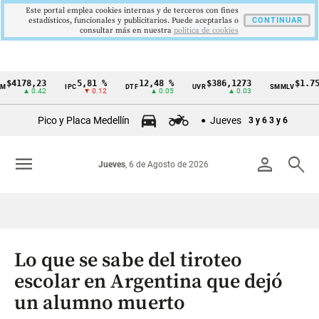
Este portal emplea cookies internas y de terceros con fines
estadísticos, funcionales y publicitarios. Puede aceptarlas o
CONTINUAR
consultar más en nuestra
politica de cookies
78,23
5,81 %
12,48 %
$386,1273
$1.750.90
IPC
DTF
UVR
SMMLV
Cintillo
▲ 0.42
▼ 0.12
▲ 0.05
▲ 0.03
de
Pico y Placa Medellín
Jueves
3 y 6
3 y 6
indicadores
económicos
menu
person
search
Jueves
, 6 de Agosto de 2026
Colombia
Lo que se sabe del tiroteo
escolar en Argentina que dejó
un alumno muerto