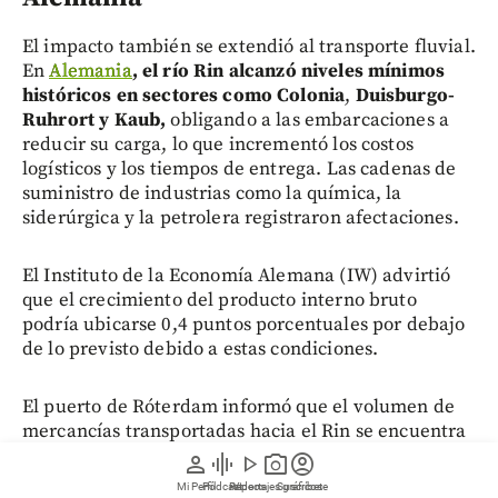
El impacto también se extendió al transporte fluvial.
En
Alemania
, el río Rin alcanzó niveles mínimos
históricos en sectores como Colonia
,
Duisburgo-
Ruhrort y Kaub,
obligando a las embarcaciones a
reducir su carga, lo que incrementó los costos
logísticos y los tiempos de entrega. Las cadenas de
suministro de industrias como la química, la
siderúrgica y la petrolera registraron afectaciones.
El Instituto de la Economía Alemana (IW) advirtió
que el crecimiento del producto interno bruto
podría ubicarse 0,4 puntos porcentuales por debajo
de lo previsto debido a estas condiciones.
El puerto de Róterdam informó que el volumen de
mercancías transportadas hacia el Rin se encuentra
alrededor de un 10 % por debajo de los niveles
person
graphic_eq
play_arrow
photo_camera
account_circle
habituales desde comienzos de julio.
Mi Perfil
Pódcast
Reportajes gráficos
Videos
Suscríbete