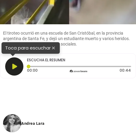
El tiroteo ocurrió en una escuela de San Cristóbal, en la provincia
argentina de Santa Fe, y dejó un estudiante muerto y varios heridos.
FOTO: Captura de video, redes sociales.
×
Toca para escuchar
ESCUCHA EL RESUMEN
Tiempo transcurrido: 0 segundos
Du
00:00
00:44
Andrea Lara