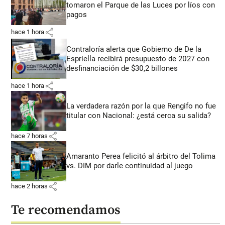
tomaron el Parque de las Luces por líos con
pagos
share
hace 1 hora
Contraloría alerta que Gobierno de De la
Espriella recibirá presupuesto de 2027 con
desfinanciación de $30,2 billones
share
hace 1 hora
La verdadera razón por la que Rengifo no fue
titular con Nacional: ¿está cerca su salida?
share
hace 7 horas
Amaranto Perea felicitó al árbitro del Tolima
vs. DIM por darle continuidad al juego
share
hace 2 horas
Te recomendamos