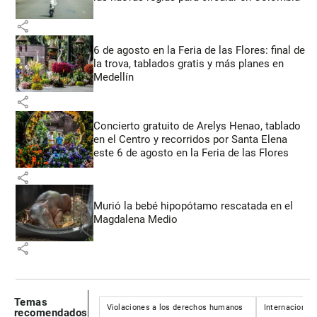
share
6 de agosto en la Feria de las Flores: final de
la trova, tablados gratis y más planes en
Medellín
share
Concierto gratuito de Arelys Henao, tablado
en el Centro y recorridos por Santa Elena
este 6 de agosto en la Feria de las Flores
share
Murió la bebé hipopótamo rescatada en el
Magdalena Medio
share
Temas
Violaciones a los derechos humanos
Internacional
recomendados