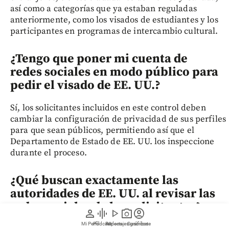
así como a categorías que ya estaban reguladas
anteriormente, como los visados de estudiantes y los
participantes en programas de intercambio cultural.
¿Tengo que poner mi cuenta de
redes sociales en modo público para
pedir el visado de EE. UU.?
Sí, los solicitantes incluidos en este control deben
cambiar la configuración de privacidad de sus perfiles
para que sean públicos, permitiendo así que el
Departamento de Estado de EE. UU. los inspeccione
durante el proceso.
¿Qué buscan exactamente las
autoridades de EE. UU. al revisar las
redes sociales de los solicitantes?
person
graphic_eq
play_arrow
photo_camera
account_circle
Mi Perfil
Pódcast
Reportajes gráficos
Videos
Suscríbete