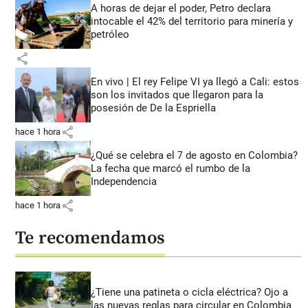
A horas de dejar el poder, Petro declara
intocable el 42% del territorio para minería y
petróleo
share
En vivo | El rey Felipe VI ya llegó a Cali: estos
son los invitados que llegaron para la
posesión de De la Espriella
share
hace 1 hora
¿Qué se celebra el 7 de agosto en Colombia?
La fecha que marcó el rumbo de la
Independencia
share
hace 1 hora
Te recomendamos
¿Tiene una patineta o cicla eléctrica? Ojo a
las nuevas reglas para circular en Colombia