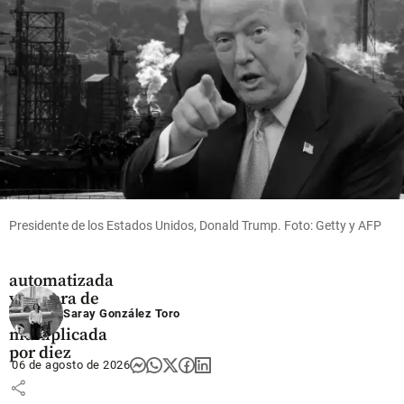
Oriente
militar
antioqueño
share
share
Tecnología
Nequi revela
su estrategia
Presidente de los Estados Unidos, Donald Trump. Foto: Getty y AFP
con IA: 80%
de atención
automatizada
y cartera de
crédito
Saray González Toro
multiplicada
por diez
06 de agosto de 2026
share