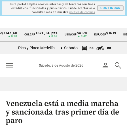
Este portal emplea cookies internas y de terceros con fines
estadísticos, funcionales y publicitarios. Puede aceptarlas o
CONTINUAR
consultar más en nuestra
politica de cookies
42,60
1621,34 pts
$4178
$3639
COLCAP
USD/COP
EUR/COP
DESEMP
Cintillo
▲ 8.20
▲ 0.67
▲ 0.42
—
de
Pico y Placa Medellín
Sabado
no
no
indicadores
económicos
menu
person
search
Sábado
, 8 de Agosto de 2026
Colombia
Venezuela está a media marcha
y sancionada tras primer día de
paro