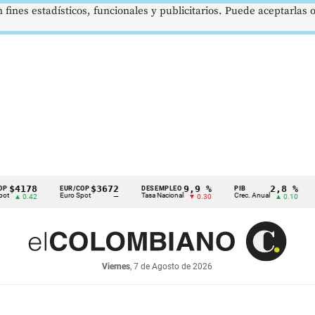
 fines estadísticos, funcionales y publicitarios. Puede aceptarlas
8
$3672
9,9 %
2,8 %
EUR/COP
DESEMPLEO
PIB
TRM
Euro Spot
Tasa Nacional
Crec. Anual
Tasa Re
42
—
▼ 0.30
▲ 0.10
Viernes
, 7 de Agosto de 2026