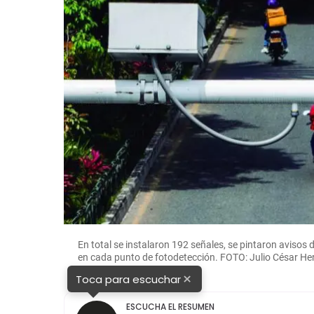
En total se instalaron 192 señales, se pintaron avisos
en cada punto de fotodetección. FOTO: Julio César Her
×
Toca para escuchar
ESCUCHA EL RESUMEN