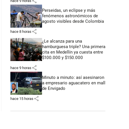
share
hace 9 horas
Perseidas, un eclipse y más
fenómenos astronómicos de
agosto visibles desde Colombia
share
hace 8 horas
¿Le alcanza para una
hamburguesa triple? Una primera
cita en Medellín ya cuesta entre
$100.000 y $150.000
share
hace 9 horas
Minuto a minuto: así asesinaron
a empresario aguacatero en mall
de Envigado
share
hace 15 horas