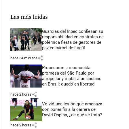
Las más leídas
Guardias del Inpec confiesan su
responsabilidad en controles de
polémica fiesta de gestores de
paz en cárcel de Itagüí
share
hace 54 minutos
Procesaron a reconocida
promesa del São Paulo por
atropellar y matar a un anciano
en Brasil: quedó en libertad
share
hace 2 horas
Volvió una lesión que amenaza
con poner fin a la carrera de
David Ospina, ¿de qué se trata?
share
hace 2 horas