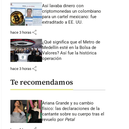
Así lavaba dinero con
criptomonedas
un colombiano
para un cartel mexicano: fue
extraditado a EE. UU.
share
hace 3 horas
¿Qué significa que el Metro de
Medellín esté en la Bolsa de
Valores? Así fue la histórica
operación
share
hace 3 horas
Te recomendamos
Ariana Grande y su cambio
físico: las declaraciones de la
cantante sobre su cuerpo tras el
revuelo por
Petal