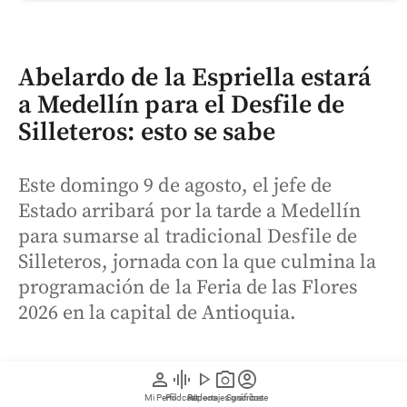
Abelardo de la Espriella estará
a Medellín para el Desfile de
Silleteros: esto se sabe
Este domingo 9 de agosto, el jefe de
Estado arribará por la tarde a Medellín
para sumarse al tradicional Desfile de
Silleteros, jornada con la que culmina la
programación de la Feria de las Flores
2026 en la capital de Antioquia.
person
graphic_eq
play_arrow
photo_camera
account_circle
Mi Perfil
Pódcast
Reportajes gráficos
Videos
Suscríbete