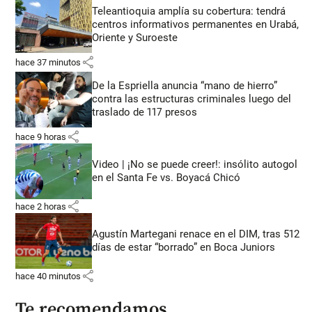
Teleantioquia amplía su cobertura: tendrá
centros informativos permanentes en Urabá,
Oriente y Suroeste
share
hace 37 minutos
De la Espriella anuncia “mano de hierro”
contra las estructuras criminales luego del
traslado de 117 presos
share
hace 9 horas
Video | ¡No se puede creer!: insólito autogol
en el Santa Fe vs. Boyacá Chicó
share
hace 2 horas
Agustín Martegani renace en el DIM, tras 512
días de estar “borrado” en Boca Juniors
share
hace 40 minutos
Te recomendamos