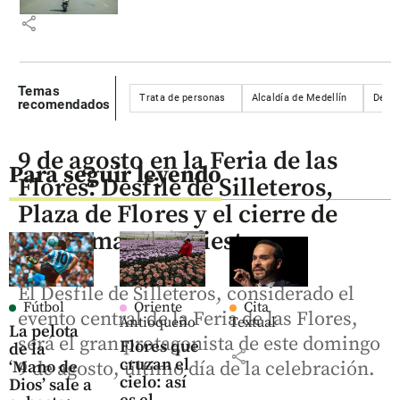
share
Temas
Trata de personas
Alcaldía de Medellín
Delit
recomendados
9 de agosto en la Feria de las
Para seguir leyendo
Flores: Desfile de Silleteros,
Plaza de Flores y el cierre de
una semana de fiesta
El Desfile de Silleteros, considerado el
Fútbol
Oriente
Cita
evento central de la Feria de las Flores,
Antioqueño
Textual
La pelota
será el gran protagonista de este domingo
Flores que
de la
share
cruzan el
‘Mano de
9 de agosto, último día de la celebración.
cielo: así
Dios’ sale a