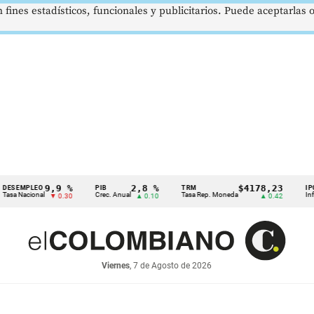
 fines estadísticos, funcionales y publicitarios. Puede aceptarlas
9,9 %
2,8 %
$4178,23
MPLEO
PIB
TRM
IPC
acional
Crec. Anual
Tasa Rep. Moneda
Inflación 
▼ 0.30
▲ 0.10
▲ 0.42
Viernes
, 7 de Agosto de 2026