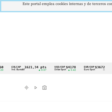
Este portal emplea cookies internas y de terceros con
1621,34 pts
$4178
$3672
COLCAP
USD/COP
EUR/COP
DESE
Cintillo
Índ. Bursátil
Dólar Spot
Euro Spot
Tasa N
▲ 0.67
▲ 0.42
—
de
indicadores
graphic_eq
play_arrow
photo_camera
económicos
Colombia