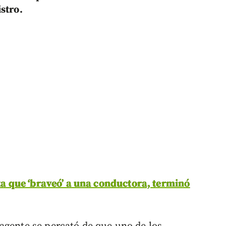
stro.
sta que ‘braveó’ a una conductora, terminó