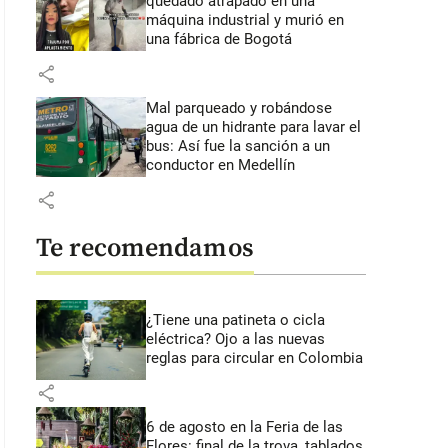
quedado atrapado en una
máquina industrial y murió en
una fábrica de Bogotá
share
Mal parqueado y robándose
agua de un hidrante para lavar el
bus: Así fue la sanción a un
conductor en Medellín
share
Te recomendamos
¿Tiene una patineta o cicla
eléctrica? Ojo a las nuevas
reglas para circular en Colombia
share
6 de agosto en la Feria de las
Flores: final de la trova, tablados