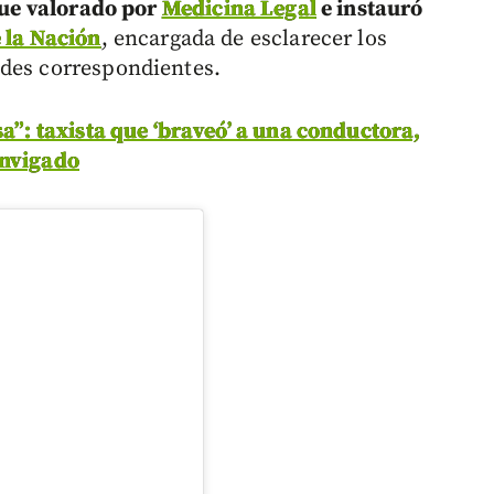
ue valorado por
Medicina Legal
e instauró
 la Nación
, encargada de esclarecer los
ades correspondientes.
sa”: taxista que ‘braveó’ a una conductora,
Envigado