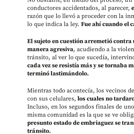
No obstante, en medio del proceso, un 
conductores accidentados, al parecer,
razón que lo llevó a proceder con la i
lo que indica la ley.
Fue ahí cuando el c
El sujeto en cuestión arremetió contra
manera agresiva
, acudiendo a la violen
tránsito, al ver lo que sucedía, interv
cada vez se resistía más y se tornaba m
terminó lastimándolo.
Mientras todo acontecía, los vecinos d
con sus celulares,
los cuales no tardaro
Incluso, en los segundos finales de un
misma comunidad es la que se ve oblig
presunto estado de embriaguez se tranq
tránsito.