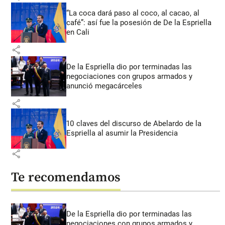
“La coca dará paso al coco, al cacao, al
café”: así fue la posesión de De la Espriella
en Cali
share
De la Espriella dio por terminadas las
negociaciones con grupos armados y
anunció megacárceles
share
10 claves del discurso de Abelardo de la
Espriella al asumir la Presidencia
share
Te recomendamos
De la Espriella dio por terminadas las
negociaciones con grupos armados y