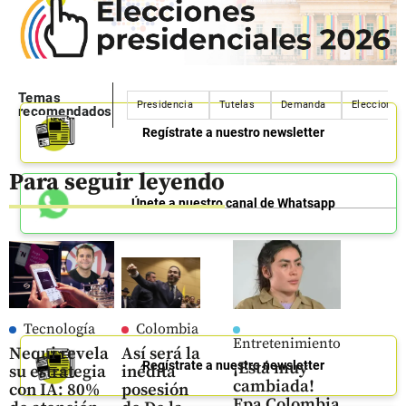
Temas
Presidencia
Tutelas
Demanda
Elecciones
recomendados
Regístrate a nuestro newsletter
Para seguir leyendo
Únete a nuestro canal de Whatsapp
Tecnología
Colombia
Entretenimiento
Nequi revela
Así será la
Regístrate a nuestro newsletter
¡Está muy
su estrategia
inédita
cambiada!
con IA: 80%
posesión
Epa Colombia