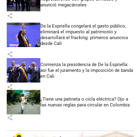
anunció megacárceles
share
De la Espriella congelará el gasto público,
eliminará el impuesto al patrimonio y
desarrollará el fracking: primeros anuncios
desde Cali
share
Comienza la presidencia de De la Espriella:
así fue el juramento y la imposición de banda
en Cali
share
¿Tiene una patineta o cicla eléctrica? Ojo a
las nuevas reglas para circular en Colombia
share