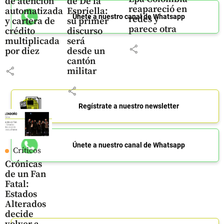
de atención
de De la
reapareció en
automatizada
Espriella:
Únete a nuestro canal de Whatsapp
redes y
y cartera de
su primer
parece otra
crédito
discurso
multiplicada
será
share
por diez
desde un
cantón
share
militar
share
Regístrate a nuestro newsletter
Únete a nuestro canal de Whatsapp
Críticos
Crónicas
de un Fan
Fatal:
Estados
Alterados
decide