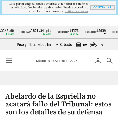
Este portal emplea cookies internas y de terceros con fines
estadísticos, funcionales y publicitarios. Puede aceptarlas o
CONTINUAR
consultar más en nuestra
politica de cookies
2,60
1621,34 pts
$4178
$3639
COLCAP
USD/COP
EUR/COP
DESEMP
Cintillo
▲ 8.20
▲ 0.67
▲ 0.42
—
de
Pico y Placa Medellín
Sabado
no
no
indicadores
económicos
menu
person
search
Sábado
, 8 de Agosto de 2026
Colombia
Abelardo de la Espriella no
acatará fallo del Tribunal: estos
son los detalles de su defensa