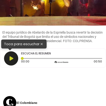
El equipo jurídico de Abelardo de la Espriella busca revertir la decisión
del Tribunal de Bogotá que limita el uso de símbolos nacionales y
expresiones de su campaña presidencial. FOTO: COLPRENSA.
×
Toca para escuchar
ESCUCHA EL RESUMEN
Tiempo transcurrido: 0 segundos
Du
00:00
00:50
El Colombiano