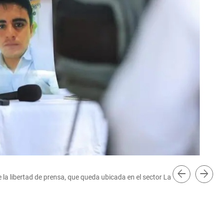
arrow_back
arrow_forward
e la libertad de prensa, que queda ubicada en el sector La
Uno