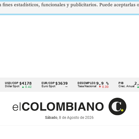
 fines estadísticos, funcionales y publicitarios. Puede aceptarlas
$4178
$3639
9,9 %
2,8 %
OP
EUR/COP
DESEMPLEO
PIB
pot
Euro Spot
Tasa Nacional
Crec. Anual
▲ 0.42
—
▼ 0.30
▲ 0.10
Sábado
, 8 de Agosto de 2026