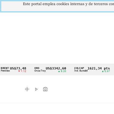
Este portal emplea cookies internas y de terceros con
S$73,48
US$3342,60
1621,34 pts
ORO
COLCAP
USD/C
Cintillo
Onza Troy
Índ. Bursátil
Dólar S
▼ 1.12
▲ 8.20
▲ 0.67
de
indicadores
graphic_eq
play_arrow
photo_camera
económicos
Colombia