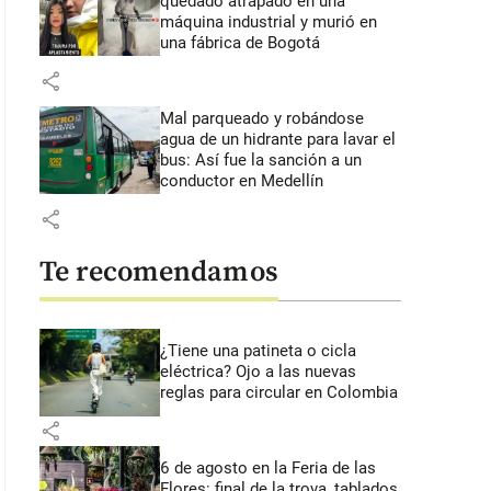
quedado atrapado en una
máquina industrial y murió en
una fábrica de Bogotá
share
Mal parqueado y robándose
agua de un hidrante para lavar el
bus: Así fue la sanción a un
conductor en Medellín
share
Te recomendamos
¿Tiene una patineta o cicla
eléctrica? Ojo a las nuevas
reglas para circular en Colombia
share
6 de agosto en la Feria de las
Flores: final de la trova, tablados