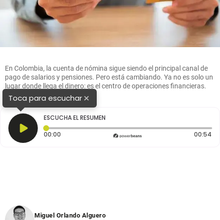
En Colombia, la cuenta de nómina sigue siendo el principal canal de
pago de salarios y pensiones. Pero está cambiando. Ya no es solo un
lugar donde llega el dinero: es el centro de operaciones financieras.
FOTO: Colprensa.
×
Toca para escuchar
ESCUCHA EL RESUMEN
Tiempo transcurrido: 0 segundos
Du
00:00
00:54
Miguel Orlando Alguero