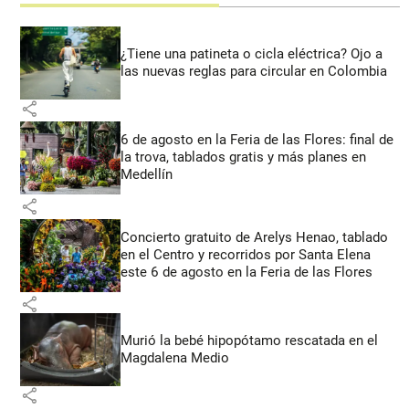
¿Tiene una patineta o cicla eléctrica? Ojo a
las nuevas reglas para circular en Colombia
share
6 de agosto en la Feria de las Flores: final de
la trova, tablados gratis y más planes en
Medellín
share
Concierto gratuito de Arelys Henao, tablado
en el Centro y recorridos por Santa Elena
este 6 de agosto en la Feria de las Flores
share
Murió la bebé hipopótamo rescatada en el
Magdalena Medio
share