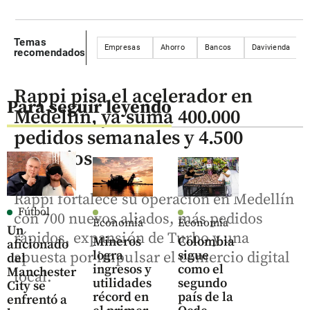
Temas
Empresas
Ahorro
Bancos
Davivienda
recomendados
Rappi pisa el acelerador en
Para seguir leyendo
Medellín, ya suma 400.000
pedidos semanales y 4.500
negocios
Rappi fortalece su operación en Medellín
Fútbol
con 700 nuevos aliados, más pedidos
Economía
Economía
Un
rápidos, expansión de Turbo y una
Mineros
Colombia
aficionado
logra
sigue
apuesta por impulsar el comercio digital
del
ingresos y
como el
Manchester
local.
utilidades
segundo
City se
récord en
país de la
enfrentó a