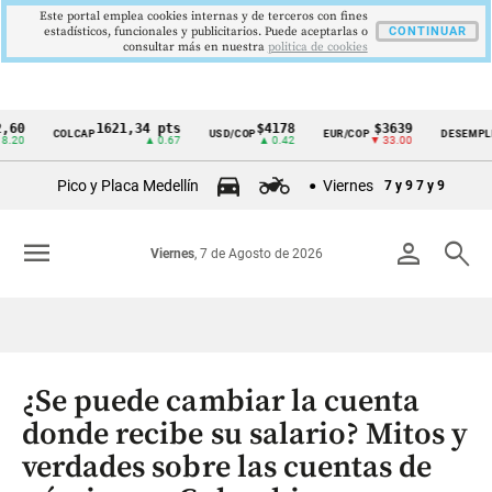
Este portal emplea cookies internas y de terceros con fines
estadísticos, funcionales y publicitarios. Puede aceptarlas o
CONTINUAR
consultar más en nuestra
politica de cookies
1621,34 pts
$4178
$3639
9,
COLCAP
USD/COP
EUR/COP
DESEMPLEO
Cintillo
▲ 0.67
▲ 0.42
▼ 33.00
▼ 
de
Pico y Placa Medellín
Viernes
7 y 9
7 y 9
indicadores
económicos
menu
person
search
Viernes
, 7 de Agosto de 2026
Colombia
¿Se puede cambiar la cuenta
donde recibe su salario? Mitos y
verdades sobre las cuentas de