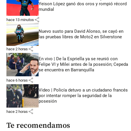
Yeison López ganó dos oros y rompió récord
mundial
share
hace 13 minutos
Nuevo susto para David Alonso, se cayó en
las pruebas libres de Moto2 en Silverstone
share
hace 2 horas
En vivo | De la Espriella ya se reunió con
Felipe VI y Milei antes de la posesión; Cepeda
se encuentra en Barranquilla
share
hace 6 horas
Video | Policía detuvo a un ciudadano francés
por intentar romper la seguridad de la
posesión
share
hace 2 horas
Te recomendamos