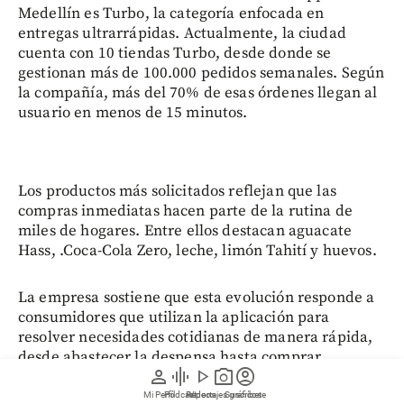
Medellín es Turbo, la categoría enfocada en
entregas ultrarrápidas. Actualmente, la ciudad
cuenta con 10 tiendas Turbo, desde donde se
gestionan más de 100.000 pedidos semanales. Según
la compañía, más del 70% de esas órdenes llegan al
usuario en menos de 15 minutos.
Los productos más solicitados reflejan que las
compras inmediatas hacen parte de la rutina de
miles de hogares. Entre ellos destacan aguacate
Hass, .Coca-Cola Zero, leche, limón Tahití y huevos.
La empresa sostiene que esta evolución responde a
consumidores que utilizan la aplicación para
resolver necesidades cotidianas de manera rápida,
desde abastecer la despensa hasta comprar
person
graphic_eq
play_arrow
photo_camera
account_circle
medicamentos o productos de uso inmediato.
Mi Perfil
Pódcast
Reportajes gráficos
Videos
Suscríbete