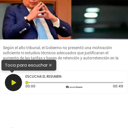
Según el alto tribunal, el Gobierno no presentó una motivación
suficiente ni estudios técnicos adecuados que justificaran el
aumento de las tarifas y bases de retención y autorretención en la
fuente. Foto: Colprensa
×
Toca para escuchar
ESCUCHA EL RESUMEN
Tiempo transcurrido: 0 segundos
Du
00:00
00:49