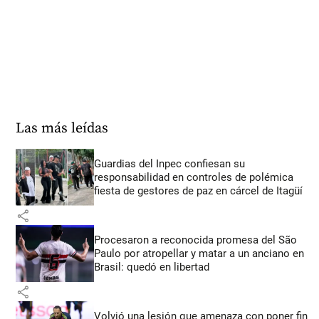
Las más leídas
Guardias del Inpec confiesan su
responsabilidad en controles de polémica
fiesta de gestores de paz en cárcel de Itagüí
share
Procesaron a reconocida promesa del São
Paulo por atropellar y matar a un anciano en
Brasil: quedó en libertad
share
Volvió una lesión que amenaza con poner fin