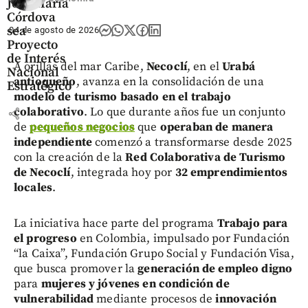
José María
Córdova
sea
04 de agosto de 2026
Proyecto
de Interés
A orillas del mar Caribe,
Necoclí
, en el
Urabá
Nacional
antioqueño
, avanza en la consolidación de una
Estratégico
modelo de turismo basado en el trabajo
colaborativo
. Lo que durante años fue un conjunto
share
de
pequeños negocios
que
operaban de manera
independiente
comenzó a transformarse desde 2025
con la creación de la
Red Colaborativa de Turismo
de Necoclí
, integrada hoy por
32 emprendimientos
locales
.
La iniciativa hace parte del programa
Trabajo para
el progreso
en Colombia, impulsado por Fundación
“la Caixa”, Fundación Grupo Social y Fundación Visa,
que busca promover la
generación de empleo digno
para
mujeres y jóvenes en condición de
vulnerabilidad
mediante procesos de
innovación