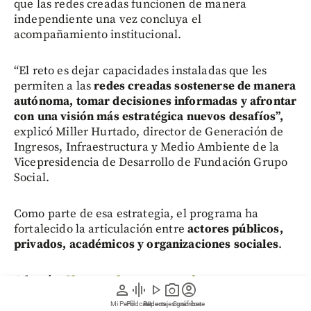
que las redes creadas funcionen de manera
independiente una vez concluya el
acompañamiento institucional.
“El reto es dejar capacidades instaladas que les
permiten a las
redes creadas sostenerse de manera
autónoma, tomar decisiones informadas y afrontar
con una visión más estratégica nuevos desafíos”,
explicó Miller Hurtado, director de Generación de
Ingresos, Infraestructura y Medio Ambiente de la
Vicepresidencia de Desarrollo de Fundación Grupo
Social.
Como parte de esa estrategia, el programa ha
fortalecido la articulación entre
actores públicos,
privados, académicos y organizaciones sociales
.
Además:
Charcos, bosques y turismo
person
graphic_eq
play_arrow
photo_camera
account_circle
gastronómico: la ruta de los nuevos destinos que
Mi Perfil
Pódcast
Reportajes gráficos
Videos
Suscríbete
ofrece el Oriente antioqueño