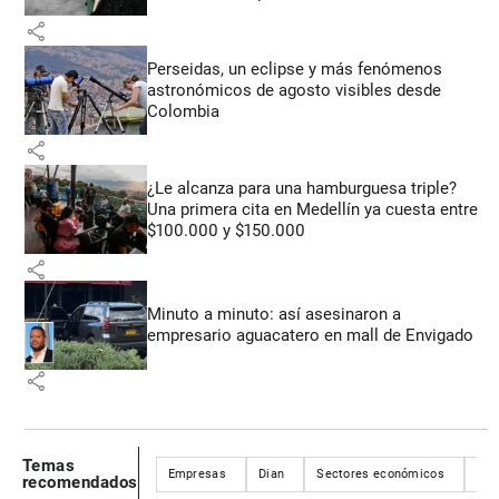
share
Perseidas, un eclipse y más fenómenos
astronómicos de agosto visibles desde
Colombia
share
¿Le alcanza para una hamburguesa triple?
Una primera cita en Medellín ya cuesta entre
$100.000 y $150.000
share
Minuto a minuto: así asesinaron a
empresario aguacatero en mall de Envigado
share
Temas
Empresas
Dian
Sectores económicos
Min
recomendados