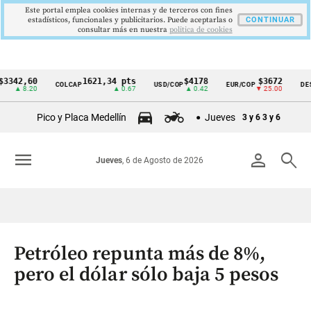
Este portal emplea cookies internas y de terceros con fines
estadísticos, funcionales y publicitarios. Puede aceptarlas o
CONTINUAR
consultar más en nuestra
politica de cookies
2,60
1621,34 pts
$4178
$3672
COLCAP
USD/COP
EUR/COP
DESEMPL
Cintillo
 8.20
▲ 0.67
▲ 0.42
▼ 25.00
de
Pico y Placa Medellín
Jueves
3 y 6
3 y 6
indicadores
económicos
menu
person
search
Jueves
, 6 de Agosto de 2026
Colombia
Petróleo repunta más de 8%,
pero el dólar sólo baja 5 pesos