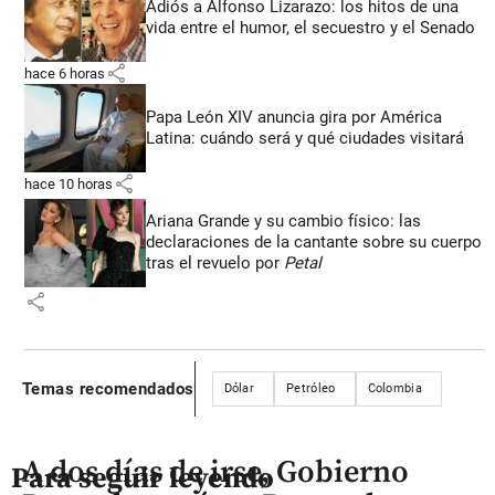
Adiós a Alfonso Lizarazo: los hitos de una
vida entre el humor, el secuestro y el Senado
share
hace 6 horas
Papa León XIV anuncia gira por América
Latina: cuándo será y qué ciudades visitará
share
hace 10 horas
Ariana Grande y su cambio físico: las
declaraciones de la cantante sobre su cuerpo
tras el revuelo por
Petal
share
Temas recomendados
Dólar
Petróleo
Colombia
A dos días de irse, Gobierno
Para seguir leyendo