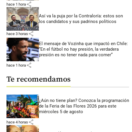
share
hace 1 hora
Así va la puja por la Contraloría: estos son
los candidatos y sus padrinos políticos
share
hace 3 horas
El mensaje de Vozinha que impactó en Chile:
“En el fútbol no hay presión, la verdadera
presión es no tener nada para comer”
share
hace 1 hora
Te recomendamos
¿Aún no tiene plan? Conozca la programación
de la Feria de las Flores 2026 para este
miércoles 5 de agosto
share
hace 4 horas