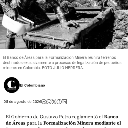
share
share
Inicio
Situación
de
seguridad
en Cali
share
El Banco de Áreas para la Formalización Minera reunirá terrenos
destinados exclusivamente a procesos de legalización de pequeños
mineros en Colombia. FOTO JULIO HERRERA.
El Colombiano
05 de agosto de 2026
El Gobierno de Gustavo Petro reglamentó el
Banco
de Áreas
para la
Formalización Minera mediante el