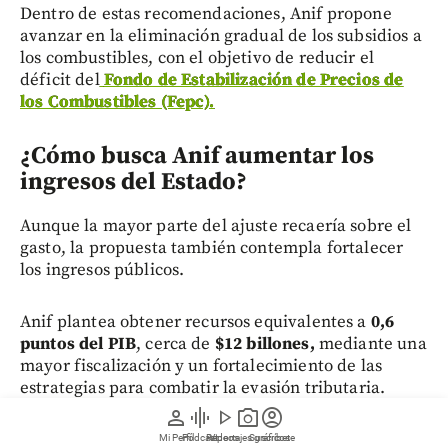
Dentro de estas recomendaciones, Anif propone
avanzar en la eliminación gradual de los subsidios a
los combustibles, con el objetivo de reducir el
déficit del
Fondo de Estabilización de Precios de
los Combustibles (Fepc).
¿Cómo busca Anif aumentar los
ingresos del Estado?
Aunque la mayor parte del ajuste recaería sobre el
gasto, la propuesta también contempla fortalecer
los ingresos públicos.
Anif plantea obtener recursos equivalentes a
0,6
puntos del PIB
, cerca de
$12 billones,
mediante una
mayor fiscalización y un fortalecimiento de las
estrategias para combatir la evasión tributaria.
person
graphic_eq
play_arrow
photo_camera
account_circle
Mi Perfil
Pódcast
Reportajes gráficos
Videos
Suscríbete