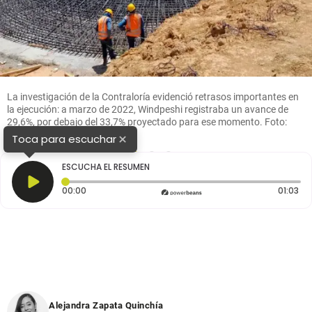
La investigación de la Contraloría evidenció retrasos importantes en
la ejecución: a marzo de 2022, Windpeshi registraba un avance de
29,6%, por debajo del 33,7% proyectado para ese momento. Foto:
Cortesía
×
Toca para escuchar
1
2
3
ESCUCHA EL RESUMEN
Tiempo transcurrido: 0 segundos
Dur
00:00
01:03
Alejandra Zapata Quinchía