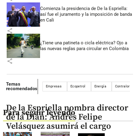
Comienza la presidencia de De la Espriella:
así fue el juramento y la imposición de banda
en Cali
share
¿Tiene una patineta o cicla eléctrica? Ojo a
las nuevas reglas para circular en Colombia
share
Temas
Empresas
Ecopetrol
Energía
Contraloría 
recomendados
De la Espriella nombra director
Para seguir leyendo
de la Dian: Andrés Felipe
Velásquez asumirá el cargo