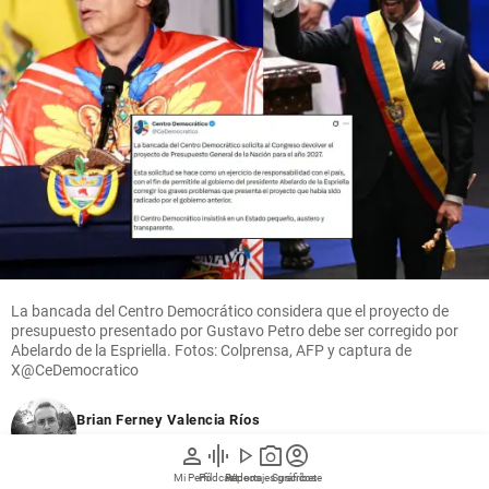
La bancada del Centro Democrático considera que el proyecto de
presupuesto presentado por Gustavo Petro debe ser corregido por
Abelardo de la Espriella. Fotos: Colprensa, AFP y captura de
X@CeDemocratico
Brian Ferney Valencia Ríos
Digital - Alcance
person
graphic_eq
play_arrow
photo_camera
account_circle
Mi Perfil
Pódcast
Reportajes gráficos
Videos
Suscríbete