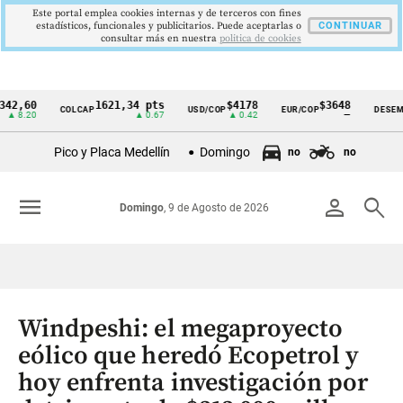
Este portal emplea cookies internas y de terceros con fines
estadísticos, funcionales y publicitarios. Puede aceptarlas o
CONTINUAR
consultar más en nuestra
politica de cookies
0
1621,34 pts
$4178
$3648
9
COLCAP
USD/COP
EUR/COP
DESEMPLEO
Cintillo
0
▲ 0.67
▲ 0.42
—
▼
de
Pico y Placa Medellín
Domingo
no
no
indicadores
económicos
menu
person
search
Domingo
, 9 de Agosto de 2026
Colombia
Windpeshi: el megaproyecto
eólico que heredó Ecopetrol y
hoy enfrenta investigación por