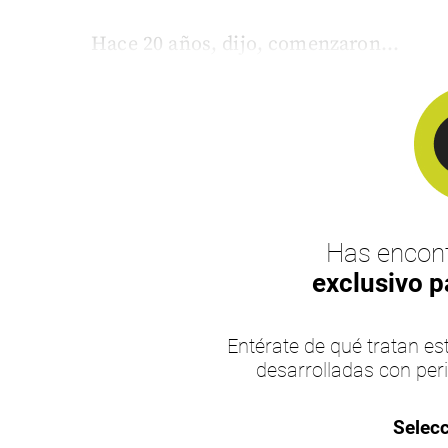
Hace 20 años, dijo, comenzaron...
Has encont
exclusivo p
Entérate de qué tratan 
desarrolladas con per
Selecc