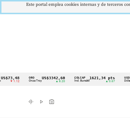
Este portal emplea cookies internas y de terceros con
,48
US$3342,60
1621,34 pts
$4
ORO
COLCAP
USD/COP
Cintillo
Onza Troy
Índ. Bursátil
Dólar Spot
 1.12
▲ 8.20
▲ 0.67
▲ 
de
indicadores
graphic_eq
play_arrow
photo_camera
económicos
Colombia