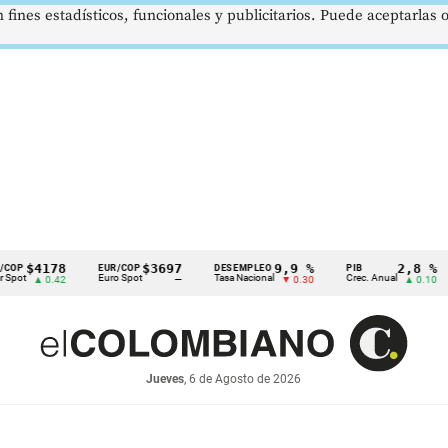
 fines estadísticos, funcionales y publicitarios. Puede aceptarlas
178
$3697
9,9 %
2,8 %
EUR/COP
DESEMPLEO
PIB
TRM
Euro Spot
Tasa Nacional
Crec. Anual
Tasa
0.42
—
▼ 0.30
▲ 0.10
Jueves
, 6 de Agosto de 2026