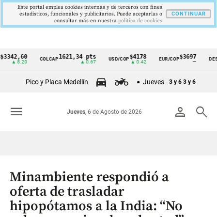
Este portal emplea cookies internas y de terceros con fines
estadísticos, funcionales y publicitarios. Puede aceptarlas o
CONTINUAR
consultar más en nuestra
politica de cookies
2,60
1621,34 pts
$4178
$3697
COLCAP
USD/COP
EUR/COP
DESEMPL
Cintillo
 8.20
▲ 0.67
▲ 0.42
—
de
Pico y Placa Medellín
Jueves
3 y 6
3 y 6
indicadores
económicos
menu
person
search
Jueves
, 6 de Agosto de 2026
Colombia
Minambiente respondió a
oferta de trasladar
hipopótamos a la India: “No