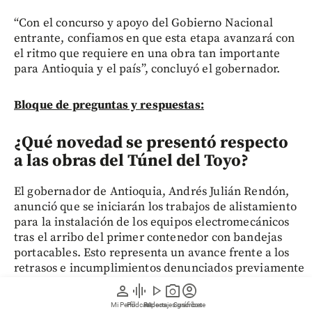
“Con el concurso y apoyo del Gobierno Nacional
entrante, confiamos en que esta etapa avanzará con
el ritmo que requiere en una obra tan importante
para Antioquia y el país”, concluyó el gobernador.
Bloque de preguntas y respuestas:
¿Qué novedad se presentó respecto
a las obras del Túnel del Toyo?
El gobernador de Antioquia, Andrés Julián Rendón,
anunció que se iniciarán los trabajos de alistamiento
para la instalación de los equipos electromecánicos
tras el arribo del primer contenedor con bandejas
portacables. Esto representa un avance frente a los
retrasos e incumplimientos denunciados previamente
por parte del Invías.
person
graphic_eq
play_arrow
photo_camera
account_circle
Mi Perfil
Pódcast
Reportajes gráficos
Videos
Suscríbete