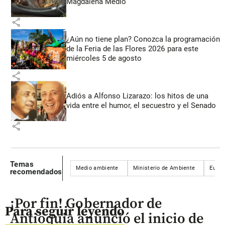
Magdalena Medio
share
¿Aún no tiene plan? Conozca la programación
de la Feria de las Flores 2026 para este
miércoles 5 de agosto
share
Adiós a Alfonso Lizarazo: los hitos de una
vida entre el humor, el secuestro y el Senado
share
Temas
Medio ambiente
Ministerio de Ambiente
Eutan
recomendados
¡Por fin! Gobernador de
Para seguir leyendo
Antioquia anunció el inicio de