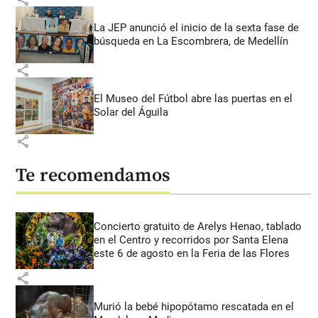
La JEP anunció el inicio de la sexta fase de
búsqueda en La Escombrera, de Medellín
share
El Museo del Fútbol abre las puertas en el
Solar del Águila
share
Te recomendamos
Concierto gratuito de Arelys Henao, tablado
en el Centro y recorridos por Santa Elena
este 6 de agosto en la Feria de las Flores
share
Murió la bebé hipopótamo rescatada en el