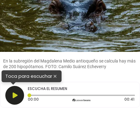
En la subregión del Magdalena Medio antioqueño se calcula hay más
de 200 hipopótamos. FOTO: Camilo Suárez Echeverry
×
Toca para escuchar
ESCUCHA EL RESUMEN
Tiempo transcurrido: 0 segundos
Du
00:00
00:41