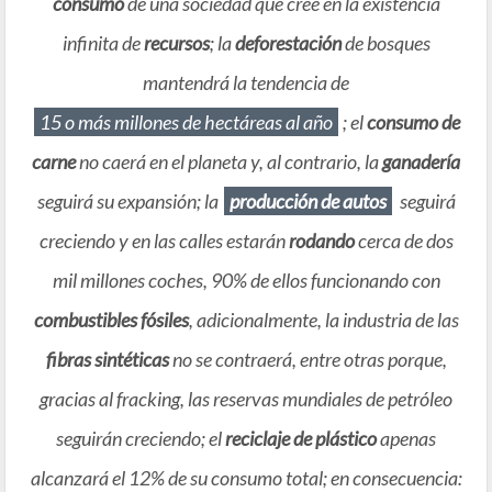
consumo
de una sociedad que cree en la existencia
infinita de
recursos
; la
deforestación
de bosques
mantendrá la tendencia de
15 o más millones de hectáreas al año
; el
consumo de
carne
no caerá en el planeta y, al contrario, la
ganadería
seguirá su expansión; la
producción de autos
seguirá
creciendo y en las calles estarán
rodando
cerca de dos
mil millones coches, 90% de ellos funcionando con
combustibles fósiles
, adicionalmente, la industria de las
fibras sintéticas
no se contraerá, entre otras porque,
gracias al fracking, las reservas mundiales de petróleo
seguirán creciendo; el
reciclaje de plástico
apenas
alcanzará el 12% de su consumo total; en consecuencia: