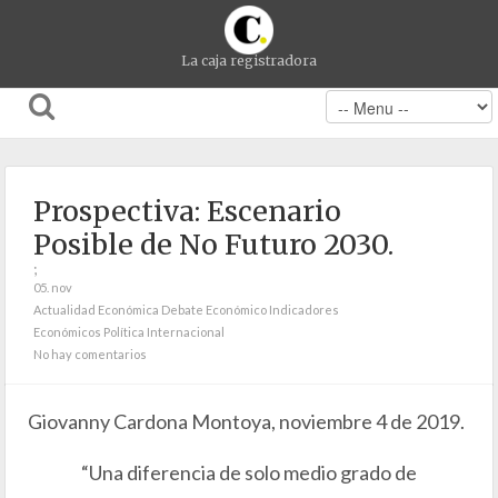
La caja registradora
Prospectiva: Escenario
Posible de No Futuro 2030.
;
05. nov
Actualidad Económica
Debate Económico
Indicadores
Económicos
Política Internacional
No hay comentarios
Giovanny Cardona Montoya, noviembre 4 de 2019.
“Una diferencia de solo medio grado de