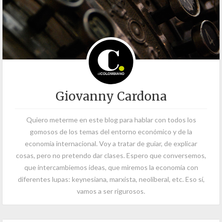
Giovanny Cardona
Quiero meterme en este blog para hablar con todos los
gomosos de los temas del entorno económico y de la
economía internacional. Voy a tratar de guiar, de explicar
cosas, pero no pretendo dar clases. Espero que conversemos,
que intercambiemos ideas, que miremos la economía con
diferentes lupas: keynesiana, marxista, neoliberal, etc. Eso sí,
vamos a ser rigurosos.