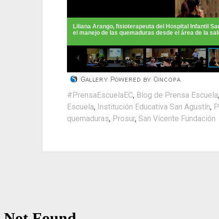
#PrensaEscuelaEC
,
Blog de Prensa Escuela
Escuela
,
Institución Educativa San Agustín
,
P
quemaduras
,
Prosur
,
San Vicente Fundación