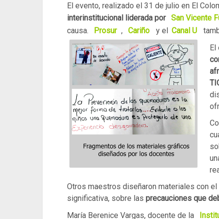
El evento, realizado el 31 de julio en El Col
interinstitucional liderada por
San Vicente F
causa.
Prosur
,
Cariño
y el
Canal U
tambi
El
co
af
TI
di
of
Co
cu
so
un
re
Otros maestros diseñaron materiales con el f
significativa, sobre las
precauciones que de
María Berenice Vargas, docente de la
Insti