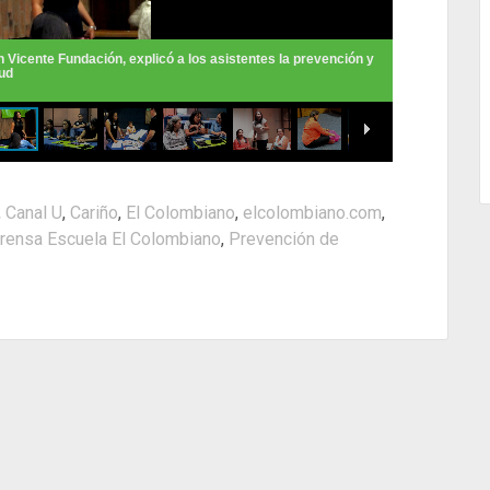
,
Canal U
,
Cariño
,
El Colombiano
,
elcolombiano.com
,
rensa Escuela El Colombiano
,
Prevención de