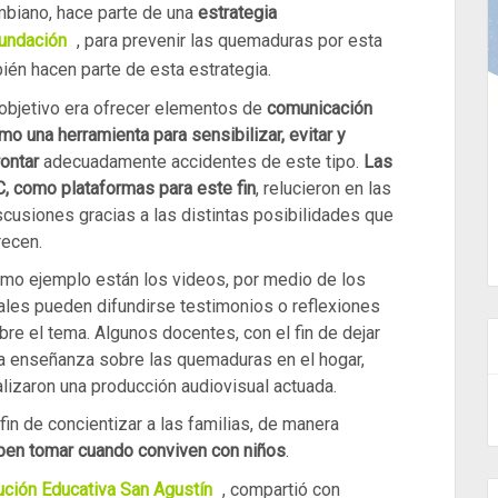
ombiano, hace parte de una
estrategia
undación
, para prevenir las
quemaduras por esta
én hacen parte de esta estrategia.
 objetivo era ofrecer elementos de
comunicación
mo una herramienta para sensibilizar, evitar y
rontar
adecuadamente accidentes de este tipo.
Las
C, como plataformas para este fin
, relucieron en las
scusiones gracias a las distintas posibilidades que
recen.
mo ejemplo están los videos, por medio de los
ales pueden difundirse testimonios o reflexiones
bre el tema. Algunos docentes, con el fin de dejar
a enseñanza sobre las quemaduras en el hogar,
alizaron una producción audiovisual actuada.
in de concientizar a las familias, de manera
ben tomar cuando conviven con niños
.
tución Educativa San Agustín
, compartió con