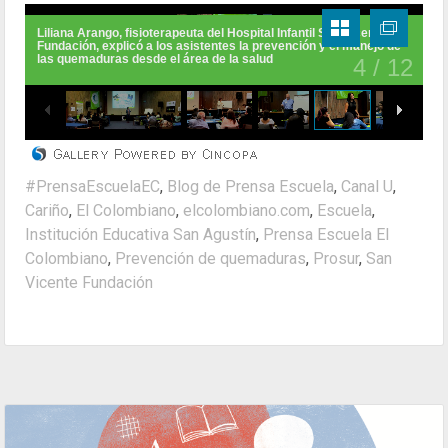
#PrensaEscuelaEC
,
Blog de Prensa Escuela
,
Canal U
,
Cariño
,
El Colombiano
,
elcolombiano.com
,
Escuela
,
Institución Educativa San Agustín
,
Prensa Escuela El
Colombiano
,
Prevención de quemaduras
,
Prosur
,
San
Vicente Fundación