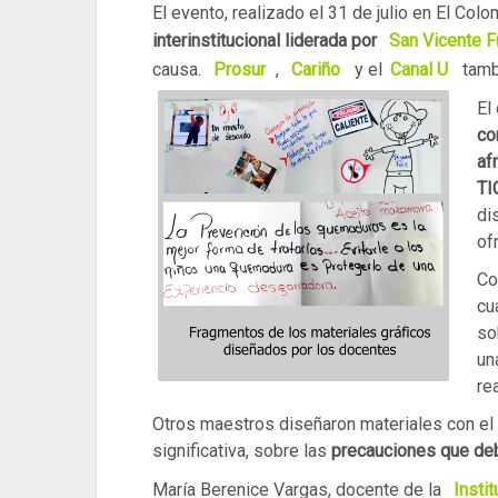
El evento, realizado el 31 de julio en El Col
interinstitucional liderada por
San Vicente F
causa.
Prosur
,
Cariño
y el
Canal U
tambi
El
co
af
TI
di
of
Co
cu
so
un
re
Otros maestros diseñaron materiales con el f
significativa, sobre las
precauciones que de
María Berenice Vargas, docente de la
Insti