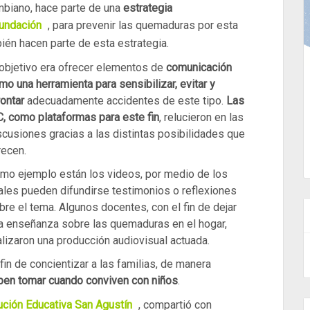
ombiano, hace parte de una
estrategia
undación
, para prevenir las
quemaduras por esta
én hacen parte de esta estrategia.
 objetivo era ofrecer elementos de
comunicación
mo una herramienta para sensibilizar, evitar y
rontar
adecuadamente accidentes de este tipo.
Las
C, como plataformas para este fin
, relucieron en las
scusiones gracias a las distintas posibilidades que
recen.
mo ejemplo están los videos, por medio de los
ales pueden difundirse testimonios o reflexiones
bre el tema. Algunos docentes, con el fin de dejar
a enseñanza sobre las quemaduras en el hogar,
alizaron una producción audiovisual actuada.
in de concientizar a las familias, de manera
ben tomar cuando conviven con niños
.
tución Educativa San Agustín
, compartió con