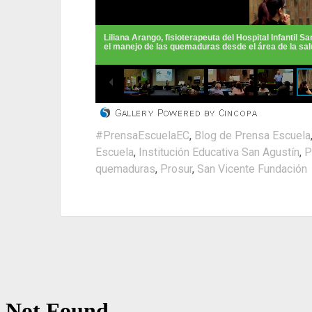
#PrensaEscuelaEC
,
Blog de Prensa Escuela
Escuela
,
Institución Educativa San Agustín
,
P
quemaduras
,
Prosur
,
San Vicente Fundación