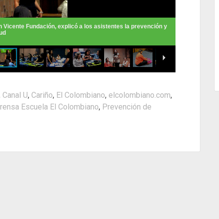
,
Canal U
,
Cariño
,
El Colombiano
,
elcolombiano.com
,
rensa Escuela El Colombiano
,
Prevención de