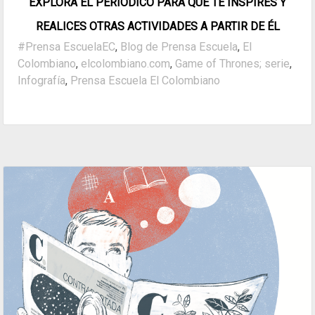
EXPLORA EL PERIÓDICO PARA QUE TE INSPIRES Y
REALICES OTRAS ACTIVIDADES A PARTIR DE ÉL
#Prensa EscuelaEC
,
Blog de Prensa Escuela
,
El
Colombiano
,
elcolombiano.com
,
Game of Thrones; serie
,
Infografía
,
Prensa Escuela El Colombiano