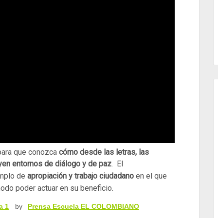
o para que conozca
cómo desde las letras, las
ruyen entornos de diálogo y de paz
. El
mplo de
apropiación y trabajo ciudadano
en el que
modo poder actuar en su beneficio.
a 1
by
Prensa Escuela EL COLOMBIANO