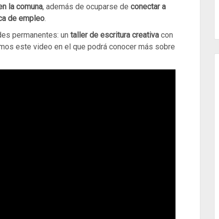
en la comuna
, además de ocuparse de
conectar a
sca de empleo
.
ades permanentes: un
taller de escritura creativa
con
timos este video en el que podrá conocer más sobre