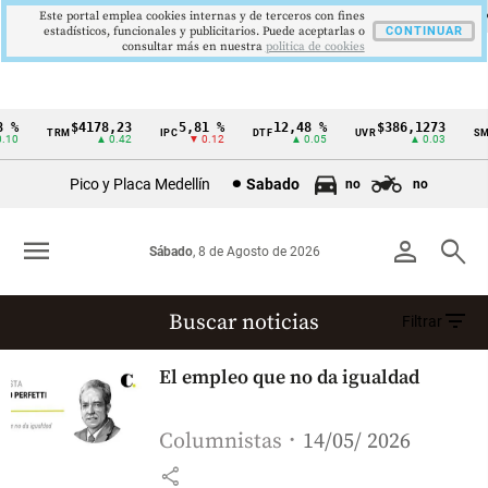
Este portal emplea cookies internas y de terceros con fines
estadísticos, funcionales y publicitarios. Puede aceptarlas o
CONTINUAR
consultar más en nuestra
politica de cookies
 %
$4178,23
5,81 %
12,48 %
$386,1273
TRM
IPC
DTF
UVR
SM
Cintillo
10
▲ 0.42
▼ 0.12
▲ 0.05
▲ 0.03
de
Pico y Placa Medellín
Sabado
no
no
indicadores
económicos
menu
person
search
Sábado
, 8 de Agosto de 2026
Colombia
filter_list
Buscar noticias
Filtrar
Bogota
El empleo que no da igualdad
(103617 resultados)
Columnistas
14/05/ 2026
share