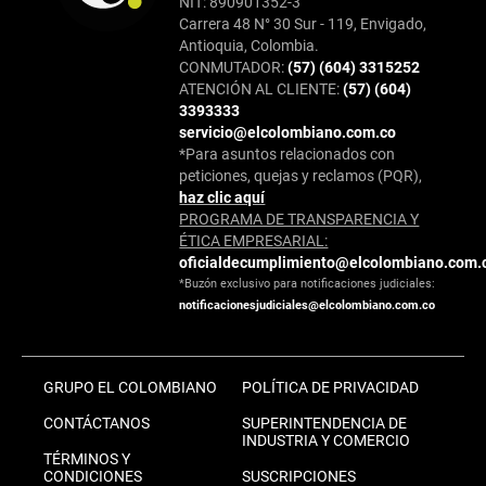
NIT: 890901352-3
Carrera 48 N° 30 Sur - 119, Envigado,
Antioquia, Colombia.
CONMUTADOR:
(57) (604) 3315252
ATENCIÓN AL CLIENTE:
(57) (604)
3393333
servicio@elcolombiano.com.co
*Para asuntos relacionados con
peticiones, quejas y reclamos (PQR),
haz clic aquí
PROGRAMA DE TRANSPARENCIA Y
ÉTICA EMPRESARIAL:
oficialdecumplimiento@elcolombiano.com.
*Buzón exclusivo para notificaciones judiciales:
notificacionesjudiciales@elcolombiano.com.co
GRUPO EL COLOMBIANO
POLÍTICA DE PRIVACIDAD
CONTÁCTANOS
SUPERINTENDENCIA DE
INDUSTRIA Y COMERCIO
TÉRMINOS Y
CONDICIONES
SUSCRIPCIONES