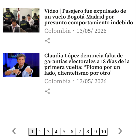
Video | Pasajero fue expulsado de
un vuelo Bogotá-Madrid por
presunto comportamiento indebido
Colombia
13/05/ 2026
share
Claudia López denuncia falta de
garantías electorales a 18 días de la
primera vuelta: “Plomo por un
lado, clientelismo por otro”
Colombia
13/05/ 2026
share
arrow_back_ios
arrow_forward_ios
1
2
3
4
5
6
7
8
9
10