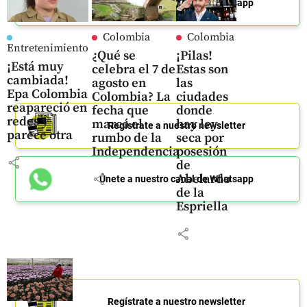
Únete a nuestro canal de Whatsapp
Colombia
Colombia
Entretenimiento
¿Qué se
¡Pilas!
¡Está muy
celebra el 7 de
Estas son
cambiada!
agosto en
las
Epa Colombia
Colombia? La
ciudades
reapareció en
fecha que
donde
redes y
marcó el
hay ley
Regístrate a nuestro newsletter
parece otra
rumbo de la
seca por
Independencia
posesión
share
de
share
Abelardo
Únete a nuestro canal de Whatsapp
de la
Espriella
share
Regístrate a nuestro newsletter