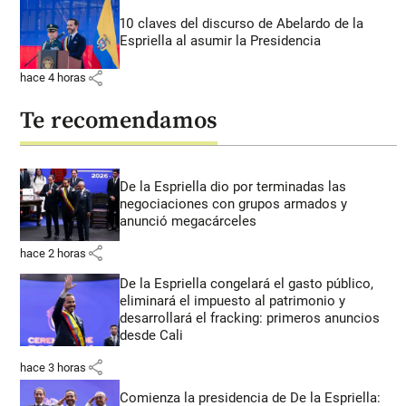
10 claves del discurso de Abelardo de la
Espriella al asumir la Presidencia
share
hace 4 horas
Te recomendamos
De la Espriella dio por terminadas las
negociaciones con grupos armados y
anunció megacárceles
share
hace 2 horas
De la Espriella congelará el gasto público,
eliminará el impuesto al patrimonio y
desarrollará el fracking: primeros anuncios
desde Cali
share
hace 3 horas
Comienza la presidencia de De la Espriella: