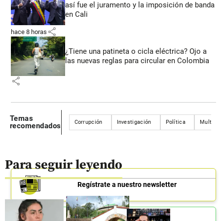
así fue el juramento y la imposición de banda
en Cali
share
hace 8 horas
¿Tiene una patineta o cicla eléctrica? Ojo a
las nuevas reglas para circular en Colombia
share
Temas
Corrupción
Investigación
Política
Multas
recomendados
Para seguir leyendo
Regístrate a nuestro newsletter