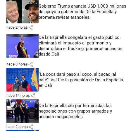
Gobierno Trump anuncia USD 1.000 millones
de apoyo a gobierno de De la Espriella y
promete revisar aranceles
share
hace 2 horas
De la Espriella congelará el gasto público,
eliminará el impuesto al patrimonio y
desarrollará el fracking: primeros anuncios
desde Cali
share
hace 3 horas
“La coca dará paso al coco, al cacao, al
café”: así fue la posesión de De la Espriella
en Cali
share
hace 14 horas
De la Espriella dio por terminadas las
negociaciones con grupos armados y
anunció megacárceles
share
hace 2 horas