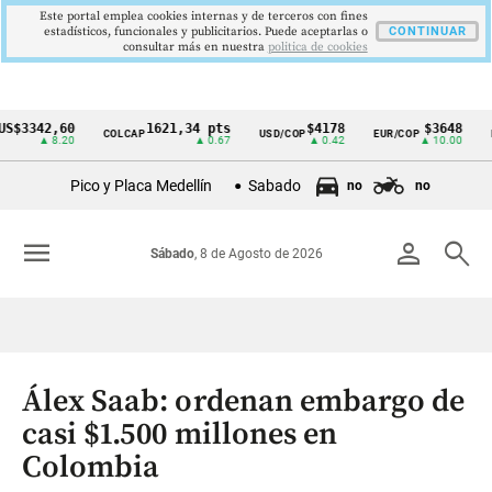
Este portal emplea cookies internas y de terceros con fines
estadísticos, funcionales y publicitarios. Puede aceptarlas o
CONTINUAR
consultar más en nuestra
politica de cookies
3342,60
1621,34 pts
$4178
$3648
COLCAP
USD/COP
EUR/COP
DES
Cintillo
▲ 8.20
▲ 0.67
▲ 0.42
▲ 10.00
de
Pico y Placa Medellín
Sabado
no
no
indicadores
económicos
menu
person
search
Sábado
, 8 de Agosto de 2026
Colombia
Álex Saab: ordenan embargo de
casi $1.500 millones en
Colombia