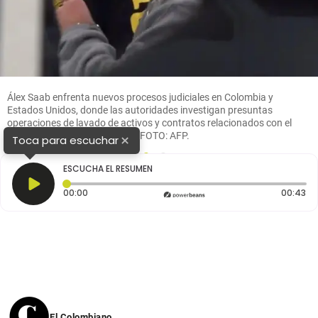
Álex Saab enfrenta nuevos procesos judiciales en Colombia y
Estados Unidos, donde las autoridades investigan presuntas
operaciones de lavado de activos y contratos relacionados con el
programa de alimentos CLAP. FOTO: AFP.
×
Toca para escuchar
1
2
ESCUCHA EL RESUMEN
Tiempo transcurrido: 0 segundos
Du
00:00
00:43
El Colombiano