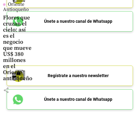
Oriente
Antioqueño
Flores que
Únete a nuestro canal de Whatsapp
cruzan el
cielo: así
es el
negocio
que mueve
US$ 380
millones
en el
Oriente
Regístrate a nuestro newsletter
antioqueño
share
Únete a nuestro canal de Whatsapp