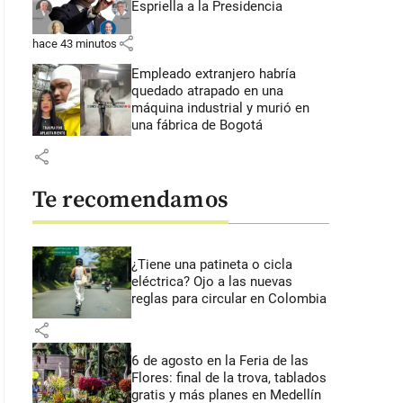
Espriella a la Presidencia
share
hace 43 minutos
Empleado extranjero habría
quedado atrapado en una
máquina industrial y murió en
una fábrica de Bogotá
share
Te recomendamos
¿Tiene una patineta o cicla
eléctrica? Ojo a las nuevas
reglas para circular en Colombia
share
6 de agosto en la Feria de las
Flores: final de la trova, tablados
gratis y más planes en Medellín