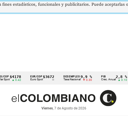
 fines estadísticos, funcionales y publicitarios. Puede aceptarlas
$4178
$3672
9,9 %
2,8 %
EUR/COP
DESEMPLEO
PIB
T
Euro Spot
Tasa Nacional
Crec. Anual
T
▲ 0.42
—
▼ 0.30
▲ 0.10
Viernes
, 7 de Agosto de 2026