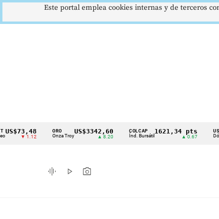
Este portal emplea cookies internas y de terceros con
73,48
US$3342,60
1621,34 pts
ORO
COLCAP
USD/COP
Cintillo
Onza Troy
Índ. Bursátil
Dólar Spot
▼ 1.12
▲ 8.20
▲ 0.67
de
indicadores
graphic_eq
play_arrow
photo_camera
económicos
Colombia