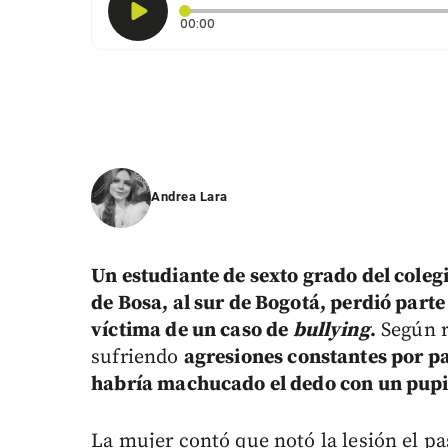
Tiempo transcurrido: 0 segundos
00:00
Andrea Lara
Un estudiante de sexto grado del colegi
de Bosa, al sur de Bogotá, perdió part
víctima de un caso de
bullying
.
Según r
sufriendo
agresiones constantes por p
habría machucado el dedo con un pupit
La mujer contó que notó la lesión el p