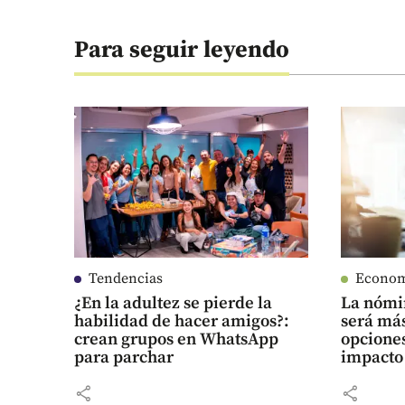
Para seguir leyendo
Tendencias
Econo
¿En la adultez se pierde la
La nómi
habilidad de hacer amigos?:
será más
crean grupos en WhatsApp
opciones
para parchar
impacto
share
share