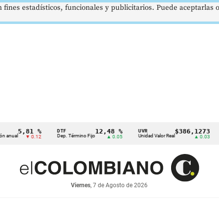
 fines estadísticos, funcionales y publicitarios. Puede aceptarlas
5,81 %
12,48 %
$386,1273
DTF
UVR
SMM
Dep. Término Fijo
Unidad Valor Real
Salar
▼ 0.12
▲ 0.05
▲ 0.03
Viernes
, 7 de Agosto de 2026