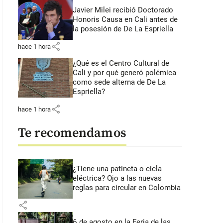
Javier Milei recibió Doctorado
Honoris Causa en Cali antes de
la posesión de De La Espriella
share
hace 1 hora
¿Qué es el Centro Cultural de
Cali y por qué generó polémica
como sede alterna de De La
Espriella?
share
hace 1 hora
Te recomendamos
¿Tiene una patineta o cicla
eléctrica? Ojo a las nuevas
reglas para circular en Colombia
share
6 de agosto en la Feria de las