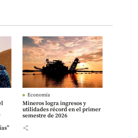
Economía
el
Mineros logra ingresos y
utilidades récord en el primer
r
semestre de 2026
share
ías”