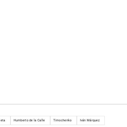
eta
Humberto de la Calle
Timochenko
Iván Márquez