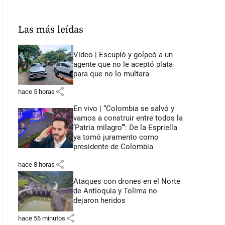
Las más leídas
Video | Escupió y golpeó a un
agente que no le aceptó plata
para que no lo multara
share
hace 5 horas
En vivo | “Colombia se salvó y
vamos a construir entre todos la
‘Patria milagro’”: De la Espriella
ya tomó juramento como
presidente de Colombia
share
hace 8 horas
Ataques con drones en el Norte
de Antioquia y Tolima no
dejaron heridos
share
hace 56 minutos