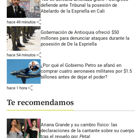
defiende ante Tribunal la posesión de
Abelardo de la Espriella en Cali
share
hace 49 minutos
Gobernación de Antioquia ofreció $50
millones para denunciar ataques durante la
posesión de De la Espriella
share
hace 54 minutos
¿Por qué el Gobierno Petro se afanó en
comprar cuatro aeronaves militares por $1.5
billones antes de dejar el poder?
share
hace 1 hora
Te recomendamos
Ariana Grande y su cambio físico: las
declaraciones de la cantante sobre su cuerpo
tras el revuelo por
Petal