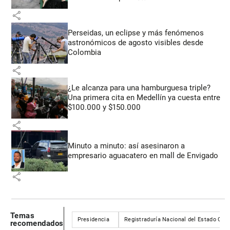
share
Perseidas, un eclipse y más fenómenos
astronómicos de agosto visibles desde
Colombia
share
¿Le alcanza para una hamburguesa triple?
Una primera cita en Medellín ya cuesta entre
$100.000 y $150.000
share
Minuto a minuto: así asesinaron a
empresario aguacatero en mall de Envigado
share
Temas
Presidencia
Registraduría Nacional del Estado Civil
recomendados