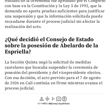
traslado de la ceremonia fue aprobado por el Congreso
con base en la Constitución y la Ley 5 de 1992, que la
demanda no aporta pruebas suficientes para justificar
una suspensión y que la información solicitada puede
recaudarse durante el proceso judicial sin afectar la
realización del acto.
¿Qué decidió el Consejo de Estado
sobre la posesión de Abelardo de la
Espriella?
La Sección Quinta negó la solicitud de medidas
cautelares que buscaba suspender la ceremonia de
posesión del presidente y del vicepresidente electos.
Con esa decisión, el acto previsto para el 7 de agosto
de 2026 en Cali continúa en firme mientras avanza el
proceso judicial.
person
graphic_eq
play_arrow
photo_camera
account_circle
¿Por qué fue demandada la posesión
Mi Perfil
Pódcast
Reportajes gráficos
Videos
Suscríbete