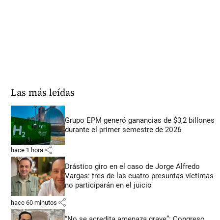
Las más leídas
Grupo EPM generó ganancias de $3,2 billones
durante el primer semestre de 2026
share
hace 1 hora
Drástico giro en el caso de Jorge Alfredo
Vargas: tres de las cuatro presuntas víctimas
no participarán en el juicio
share
hace 60 minutos
“No se acredita amenaza grave”: Congreso