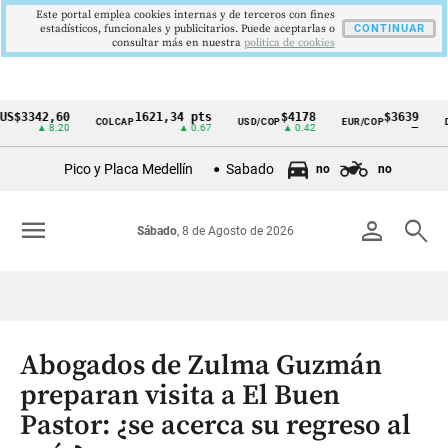
Este portal emplea cookies internas y de terceros con fines
estadísticos, funcionales y publicitarios. Puede aceptarlas o
CONTINUAR
consultar más en nuestra
politica de cookies
3342,60
1621,34 pts
$4178
$3639
COLCAP
USD/COP
EUR/COP
DES
Cintillo
▲ 8.20
▲ 0.67
▲ 0.42
—
de
Pico y Placa Medellín
Sabado
no
no
indicadores
económicos
menu
person
search
Sábado
, 8 de Agosto de 2026
Colombia
Abogados de Zulma Guzmán
preparan visita a El Buen
Pastor: ¿se acerca su regreso al