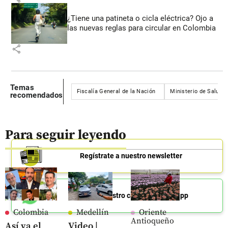
¿Tiene una patineta o cicla eléctrica? Ojo a
las nuevas reglas para circular en Colombia
share
Temas
Fiscalía General de la Nación
Ministerio de Salud
recomendados
Para seguir leyendo
Regístrate a nuestro newsletter
Únete a nuestro canal de Whatsapp
Colombia
Medellín
Oriente
Antioqueño
Así va el
Video |