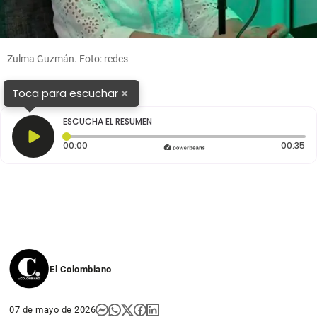
Zulma Guzmán. Foto: redes
×
Toca para escuchar
ESCUCHA EL RESUMEN
Tiempo transcurrido: 0 segundos
Du
00:00
00:35
El Colombiano
07 de mayo de 2026