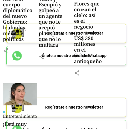
Flores que
cuerpo
Escupió y
cruzan el
diplomático
golpeó a
cielo: así
del nuevo
un agente
es el
Gobierno:
que no le
negocio
lealtades,
aceptó
que mueve
mérito y
plata para
Regístrate a nuestro newsletter
US$ 380
políticos
que no lo
millones
multara
en el
share
Oriente
share
Únete a nuestro canal de Whatsapp
antioqueño
share
Regístrate a nuestro newsletter
Entretenimiento
¡Está muy