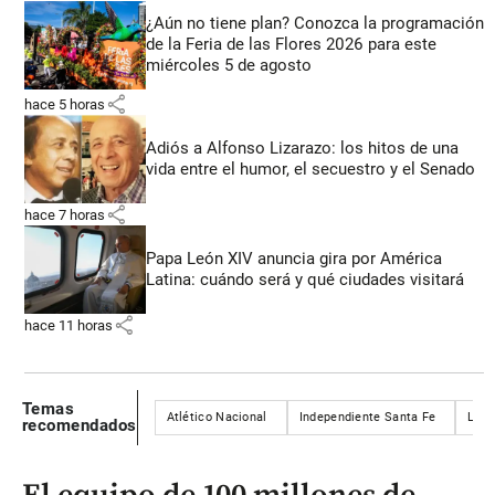
¿Aún no tiene plan? Conozca la programación
de la Feria de las Flores 2026 para este
miércoles 5 de agosto
share
hace 5 horas
Adiós a Alfonso Lizarazo: los hitos de una
vida entre el humor, el secuestro y el Senado
share
hace 7 horas
Papa León XIV anuncia gira por América
Latina: cuándo será y qué ciudades visitará
share
hace 11 horas
Temas
Atlético Nacional
Independiente Santa Fe
Liga
recomendados