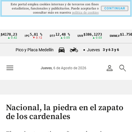
Este portal emplea cookies internas y de terceros con fines
estadísticos, funcionales y publicitarios. Puede aceptarlas o
CONTINUAR
consultar más en nuestra
politica de cookies
8,23
5,81 %
12,48 %
$386,1273
$1.750.905
IPC
DTF
UVR
SMMLV
Cintillo
 0.42
▼ 0.12
▲ 0.05
▲ 0.03
—
de
Pico y Placa Medellín
Jueves
3 y 6
3 y 6
indicadores
económicos
menu
person
search
Jueves
, 6 de Agosto de 2026
Colombia
Nacional, la piedra en el zapato
de los cardenales