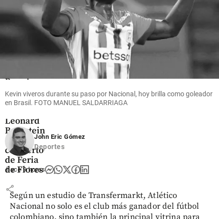
share
Cultura
Alejandro
Posada
reivindica
Kevin viveros durante su paso por Nacional, hoy brilla como goleador
el legado
en Brasil. FOTO MANUEL SALDARRIAGA
de
Leonard
Bernstein
John Eric Gómez
en un
Deportes
concierto
de Feria
de Flores
hace 9 horas
share
Según un estudio de Transfermarkt, Atlético
Nacional no solo es el club más ganador del fútbol
colombiano, sino también la principal vitrina para