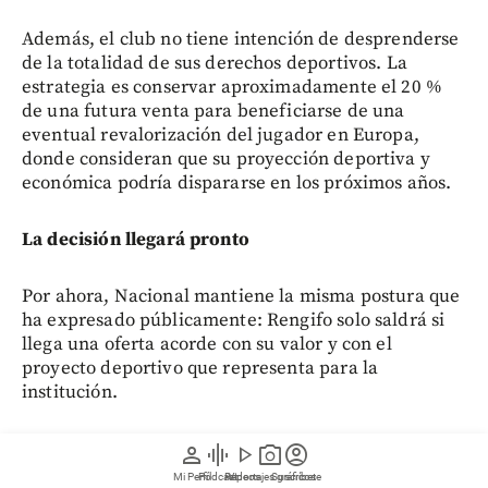
Además, el club no tiene intención de desprenderse
de la totalidad de sus derechos deportivos. La
estrategia es conservar aproximadamente el 20 %
de una futura venta para beneficiarse de una
eventual revalorización del jugador en Europa,
donde consideran que su proyección deportiva y
económica podría dispararse en los próximos años.
La decisión llegará pronto
Por ahora, Nacional mantiene la misma postura que
ha expresado públicamente: Rengifo solo saldrá si
llega una oferta acorde con su valor y con el
proyecto deportivo que representa para la
institución.
Mientras tanto, su ausencia en el debut liguero
person
graphic_eq
play_arrow
photo_camera
account_circle
parece ser un mensaje claro de que las
Mi Perfil
Pódcast
Reportajes gráficos
Videos
Suscríbete