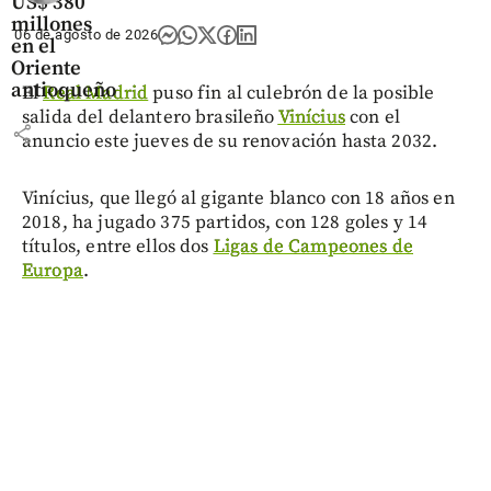
US$ 380
millones
06 de agosto de 2026
en el
Oriente
antioqueño
El
Real Madrid
puso fin al culebrón de la posible
salida del delantero brasileño
Vinícius
con el
share
anuncio este jueves de su renovación hasta 2032.
Vinícius, que llegó al gigante blanco con 18 años en
2018, ha jugado 375 partidos, con 128 goles y 14
títulos, entre ellos dos
Ligas de Campeones de
Europa
.