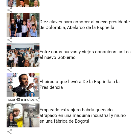
share
Diez claves para conocer al nuevo presidente
de Colombia, Abelardo de la Espriella
share
Entre caras nuevas y viejos conocidos: así es
el nuevo Gobierno
share
El círculo que llevó a De la Espriella a la
Presidencia
share
hace 43 minutos
Empleado extranjero habría quedado
atrapado en una máquina industrial y murió
en una fábrica de Bogotá
share