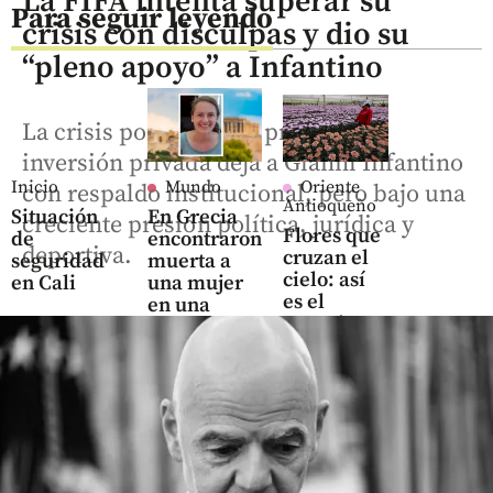
La FIFA intenta superar su
Para seguir leyendo
crisis con disculpas y dio su
“pleno apoyo” a Infantino
La crisis por el fallido proyecto de
inversión privada deja a Gianni Infantino
Inicio
Mundo
Oriente
con respaldo institucional, pero bajo una
Antioqueño
Situación
En Grecia
creciente presión política, jurídica y
Flores que
de
encontraron
deportiva.
cruzan el
seguridad
muerta a
cielo: así
en Cali
una mujer
es el
en una
negocio
share
maleta: hay
que mueve
capturado
US$ 380
millones
share
en el
Oriente
antioqueño