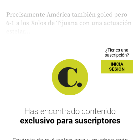
Precisamente América también goleó pero
6-1 a los Xolos de Tijuana con una actuación
estelar...
¿Tienes una
suscripción?
INICIA
SESIÓN
Has encontrado contenido
exclusivo para suscriptores