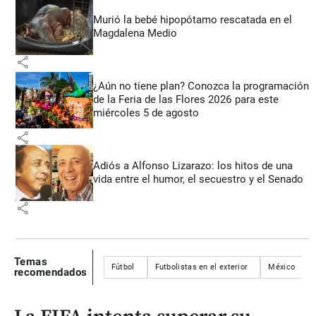
Murió la bebé hipopótamo rescatada en el
Magdalena Medio
share
¿Aún no tiene plan? Conozca la programación
de la Feria de las Flores 2026 para este
miércoles 5 de agosto
share
Adiós a Alfonso Lizarazo: los hitos de una
vida entre el humor, el secuestro y el Senado
share
Temas
Fútbol
Futbolistas en el exterior
México
recomendados