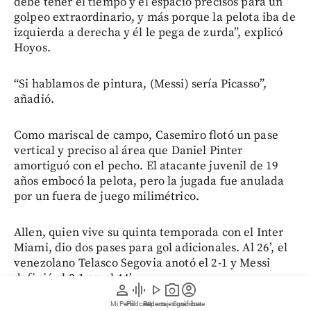
debe tener el tiempo y el espacio precisos para un
golpeo extraordinario, y más porque la pelota iba de
izquierda a derecha y él le pega de zurda”, explicó
Hoyos.
“Si hablamos de pintura, (Messi) sería Picasso”,
añadió.
Como mariscal de campo, Casemiro flotó un pase
vertical y preciso al área que Daniel Pinter
amortiguó con el pecho. El atacante juvenil de 19
años embocó la pelota, pero la jugada fue anulada
por un fuera de juego milimétrico.
Allen, quien vive su quinta temporada con el Inter
Miami, dio dos pases para gol adicionales. Al 26’, el
venezolano Telasco Segovia anotó el 2-1 y Messi
definió el 3-1 en el 44’.
person
graphic_eq
play_arrow
photo_camera
account_circle
Mi Perfil
Pódcast
Reportajes gráficos
Videos
Suscríbete