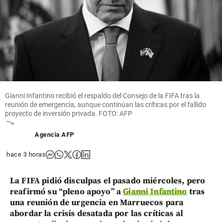
share
Editoriales
¿La
Aerocivil
Gianni Infantino recibió el respaldo del Consejo de la FIFA tras la
sin piloto?
reunión de emergencia, aunque continúan las críticas por el fallido
proyecto de inversión privada. FOTO: AFP
share
Agencia AFP
hace 3 horas
La FIFA pidió disculpas el pasado miércoles, pero
reafirmó su “pleno apoyo” a
Gianni Infantino
tras
una reunión de urgencia en Marruecos para
abordar la crisis desatada por las críticas al