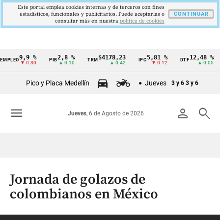
Este portal emplea cookies internas y de terceros con fines
estadísticos, funcionales y publicitarios. Puede aceptarlas o
CONTINUAR
consultar más en nuestra
politica de cookies
9,9 %
2,8 %
$4178,23
5,81 %
12,48 %
EO
PIB
TRM
IPC
DTF
UV
Cintillo
▼ 0.30
▲ 0.10
▲ 0.42
▼ 0.12
▲ 0.05
de
Pico y Placa Medellín
Jueves
3 y 6
3 y 6
indicadores
económicos
menu
person
search
Jueves
, 6 de Agosto de 2026
Colombia
Jornada de golazos de
colombianos en México