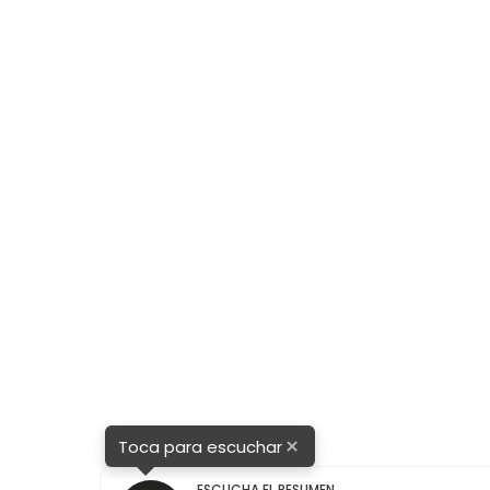
 Iván
×
Toca para escuchar
ESCUCHA EL RESUMEN