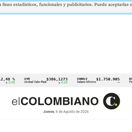
 fines estadísticos, funcionales y publicitarios. Puede aceptarlas
 %
$386,1273
$1.750.905
U
UVR
SMMLV
BRENT
Unidad Valor Real
Salario Mínimo
Petróleo
05
▲ 0.03
—
Jueves
, 6 de Agosto de 2026