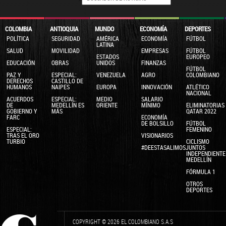
COLOMBIA
ANTIOQUIA
MUNDO
ECONOMÍA
DEPORTES
POLÍTICA
SEGURIDAD
AMÉRICA
ECONOMÍA
FÚTBOL
LATINA
SALUD
MOVILIDAD
EMPRESAS
FÚTBOL
ESTADOS
EUROPEO
EDUCACIÓN
OBRAS
UNIDOS
FINANZAS
FÚTBOL
PAZ Y
ESPECIAL:
VENEZUELA
AGRO
COLOMBIANO
DERECHOS
CASTILLO DE
HUMANOS
NAIPES
EUROPA
INNOVACIÓN
ATLÉTICO
NACIONAL
ACUERDOS
ESPECIAL:
MEDIO
SALARIO
DE
MEDELLÍN ES
ORIENTE
MÍNIMO
ELIMINATORIAS
GOBIERNO Y
MÁS
QATAR 2022
FARC
ECONOMÍA
DE BOLSILLO
FÚTBOL
ESPECIAL:
FEMENINO
TRAS EL ORO
VISIONARIOS
TURBIO
CICLISMO
#DEESTASALIMOSJUNTOS
INDEPENDIENTE
MEDELLÍN
FÓRMULA 1
OTROS
DEPORTES
COPYRIGHT © 2026 EL COLOMBIANO S.A.S