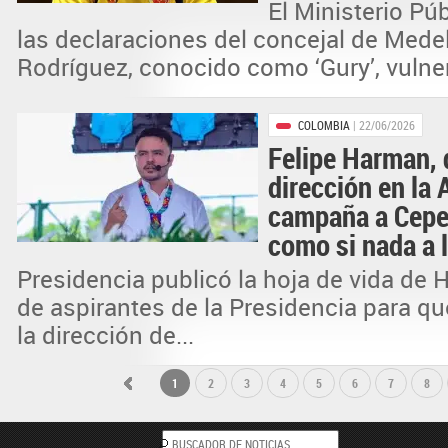
El Ministerio Púb
las declaraciones del concejal de Medel
Rodríguez, conocido como ‘Gury’, vulner
COLOMBIA
| 22/06/2026
Felipe Harman, 
dirección en la 
campaña a Cepe
como si nada a 
Presidencia publicó la hoja de vida de 
de aspirantes de la Presidencia para q
la dirección de...
1
2
3
4
5
6
7
8