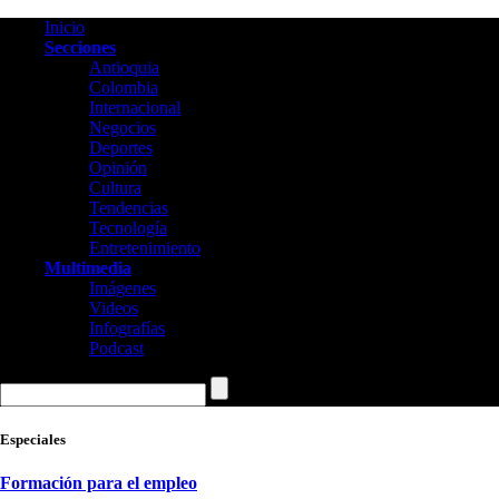
Inicio
Secciones
Antioquia
Colombia
Internacional
Negocios
Deportes
Opinión
Cultura
Tendencias
Tecnología
Entretenimiento
Multimedia
Imágenes
Videos
Infografías
Podcast
Especiales
Formación para el empleo