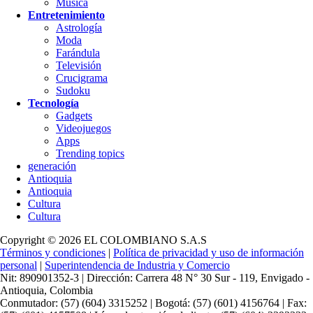
Música
Entretenimiento
Astrología
Moda
Farándula
Televisión
Crucigrama
Sudoku
Tecnología
Gadgets
Videojuegos
Apps
Trending topics
generación
Antioquia
Antioquia
Cultura
Cultura
Copyright © 2026 EL COLOMBIANO S.A.S
Términos y condiciones
|
Política de privacidad y uso de información
personal
|
Superintendencia de Industria y Comercio
Nit: 890901352-3 | Dirección: Carrera 48 N° 30 Sur - 119, Envigado -
Antioquia, Colombia
Conmutador: (57) (604) 3315252 | Bogotá: (57) (601) 4156764 | Fax: