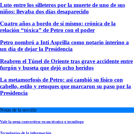
Luto entre los silleteros por la muerte de uno de sus
niños: llevaba dos días desaparecido
Cuatro años a bordo de sí mismo: crónica de la
relación “tóxica” de Petro con el poder
Petro nombró a Inti Asprilla como notario interino a
un día de dejar la Presidencia
Reabren el Túnel de Oriente tras grave accidente entre
furgón y buseta que dejó ocho heridos
La metamorfosis de Petro: así cambió su físico con
cabello, estilo y retoques que marcaron su paso por la
Presidencia
Notas de la sección
Vale la pena convertirse en un técnico o tecnólogo
Tecnologías de la información