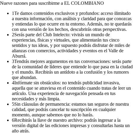
Nueve razones para suscribirme a EL COLOMBIANO
1
Te damos contenidos exclusivos y profundos: acceso ilimitado
a nuestra información, con análisis y claridad para que conozcas
y entiendas lo que ocurre en tu entorno. Además, no te quedarás
con una versión de los hechos, descubrirás otras perspectivas.
2
Serás parte del Club Intelecto: vivirás un mundo de
experiencias, físicas y virtuales, que alimentarán tus cinco
sentidos y tus ideas, y por supuesto podrás disfrutar de miles de
alianzas con comercios, actividades y eventos en el Valle de
Aburrá.
3
Tendrás mejores argumentos en tus conversaciones: serás parte
de la comunidad de líderes que entiende lo que pasa en la ciudad
y el mundo. Recibirás un antídoto a la confusión y los rumores
que abundan.
4
Infórmate sin obstáculos: no tendrás publicidad invasiva,
aquella que se atraviesa en el contenido cuando tratas de leer un
artículo. Una experiencia de navegación pensada en tus
necesidades y más limpia.
5
Sin cláusulas de permanencia: estamos tan seguros de nuestra
calidad, que podrás cancelar tu suscripción en cualquier
momento, aunque sabemos que no lo harás.
6
Recibirás la llave de nuestro archivo: podrás ingresar a la
versión digital de las ediciones impresas y consultarlas hasta un
año atrás.