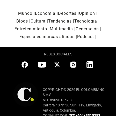
Mundo
Economía
Deportes
Opinión
Blogs
Cultura
Tendencias
Tecnología
Entretenimiento
Multimedia
Generación
Especiales marcas aliadas
Pódcast
REDES SOCIALES
COPYRIGHT © 2026 EL COLOMBIANO
S.A.S
NIT: 890901352-3
Carrera 48 N° 30 Sur - 119, Envigado,
Antioquia, Colombia.
CONMUTADOR:
(57) (604) 3315252