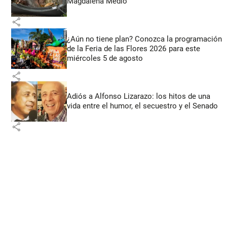
Magdalena Medio
share
¿Aún no tiene plan? Conozca la programación
de la Feria de las Flores 2026 para este
miércoles 5 de agosto
share
Adiós a Alfonso Lizarazo: los hitos de una
vida entre el humor, el secuestro y el Senado
share