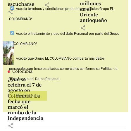
millones
escucharse
share
en el
Acepto
términos y condiciones productos y servicios
Grupo EL
share
Oriente
COLOMBIANO*
antioqueño
share
Acepto
el tratamiento y uso del dato Personal
por parte del Grupo
EL COLOMBIANO*
Acepto que Grupo EL COLOMBIANO
comparta mis datos
personales con terceros aliados comerciales
conforme su Política de
Colombia
¿Qué se
Tratamiento del Datos Personal.
celebra el 7 de
agosto en
Colombia? La
fecha que
marcó el
rumbo de la
Independencia
share