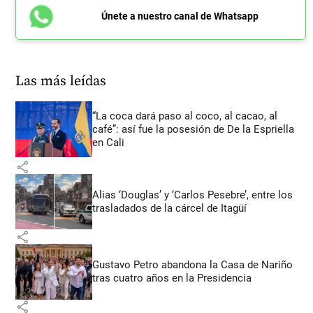
Únete a nuestro canal de Whatsapp
Las más leídas
“La coca dará paso al coco, al cacao, al
café”: así fue la posesión de De la Espriella
en Cali
share
Alias ‘Douglas’ y ‘Carlos Pesebre’, entre los
trasladados de la cárcel de Itagüí
share
Gustavo Petro abandona la Casa de Nariño
tras cuatro años en la Presidencia
share