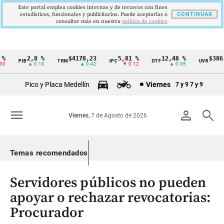
Este portal emplea cookies internas y de terceros con fines
estadísticos, funcionales y publicitarios. Puede aceptarlas o
CONTINUAR
consultar más en nuestra
politica de cookies
2,8 %
$4178,23
5,81 %
12,48 %
$386,1
PIB
TRM
IPC
DTF
UVR
Cintillo
▲ 0.10
▲ 0.42
▼ 0.12
▲ 0.05
▲ 
de
Pico y Placa Medellín
Viernes
7 y 9
7 y 9
indicadores
económicos
menu
person
search
Viernes
, 7 de Agosto de 2026
Colombia
Temas recomendados
Servidores públicos no pueden
apoyar o rechazar revocatorias:
Procurador