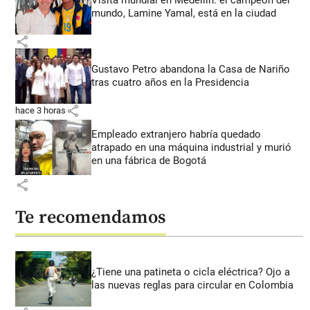
mundo, Lamine Yamal, está en la ciudad
share
Gustavo Petro abandona la Casa de Nariño
tras cuatro años en la Presidencia
share
hace 3 horas
Empleado extranjero habría quedado
atrapado en una máquina industrial y murió
en una fábrica de Bogotá
share
Te recomendamos
¿Tiene una patineta o cicla eléctrica? Ojo a
las nuevas reglas para circular en Colombia