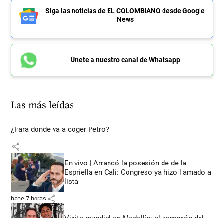
Siga las noticias de EL COLOMBIANO desde Google
News
Únete a nuestro canal de Whatsapp
Las más leídas
¿Para dónde va a coger Petro?
share
En vivo | Arrancó la posesión de de la
Espriella en Cali: Congreso ya hizo llamado a
lista
share
hace 7 horas
Visita mundial en Medellín: el campeón del