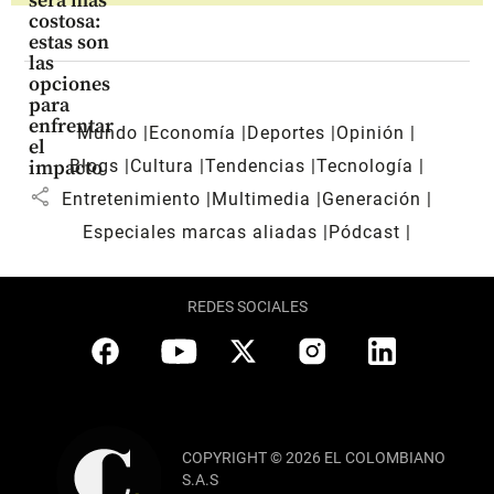
será más
costosa:
estas son
las
opciones
para
enfrentar
Mundo
Economía
Deportes
Opinión
el
Blogs
Cultura
Tendencias
Tecnología
impacto
share
Entretenimiento
Multimedia
Generación
Especiales marcas aliadas
Pódcast
REDES SOCIALES
COPYRIGHT © 2026 EL COLOMBIANO
S.A.S