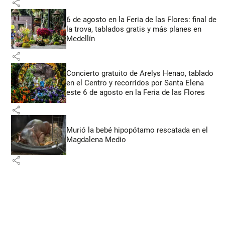
share
6 de agosto en la Feria de las Flores: final de
la trova, tablados gratis y más planes en
Medellín
share
Concierto gratuito de Arelys Henao, tablado
en el Centro y recorridos por Santa Elena
este 6 de agosto en la Feria de las Flores
share
Murió la bebé hipopótamo rescatada en el
Magdalena Medio
share