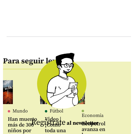
Para seguir leyendo
Mundo
Fútbol
Economía
Han muerto
Video |
Regístrate
al newsletter
Ecopetrol
más de 300
¡Como
avanza en
niños por
toda una