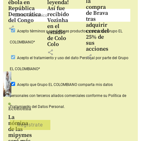
la
ébola en
leyenda!
compra
República
Así fue
de Brava
Democrática
recibido
tras
del Congo
Vozinha
adquirir
en el
share
cerca del
estadio
Acepto
términos y condiciones productos y servicios
Grupo EL
25% de
de Colo
sus
COLOMBIANO*
Colo
acciones
share
share
Acepto
el tratamiento y uso del dato Personal
por parte del Grupo
EL COLOMBIANO*
Acepto que Grupo EL COLOMBIANO
comparta mis datos
personales con terceros aliados comerciales
conforme su Política de
Tratamiento del Datos Personal.
Economía
La
nómina
de las
mipymes