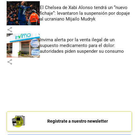
El Chelsea de Xabi Alonso tendrá un “nuevo
fichaje”: levantaron la suspensión por dopaje
al ucraniano Mijailo Mudryk
share
Invima alerta por la venta ilegal de un
supuesto medicamento para el dolor:
autoridades piden suspender su consumo
share
Regístrate a nuestro newsletter