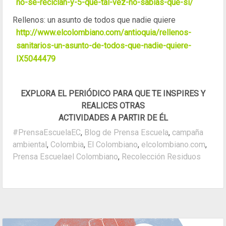
no-se-reciclan-y-5-que-tal-vez-no-sabias-que-si/
Rellenos: un asunto de todos que nadie quiere
http://www.elcolombiano.com/antioquia/rellenos-
sanitarios-un-asunto-de-todos-que-nadie-quiere-
IX5044479
EXPLORA EL PERIÓDICO PARA QUE TE INSPIRES Y
REALICES OTRAS
ACTIVIDADES A PARTIR DE ÉL
#PrensaEscuelaEC
,
Blog de Prensa Escuela
,
campaña
ambiental
,
Colombia
,
El Colombiano
,
elcolombiano.com
,
Prensa Escuelael Colombiano
,
Recolección Residuos