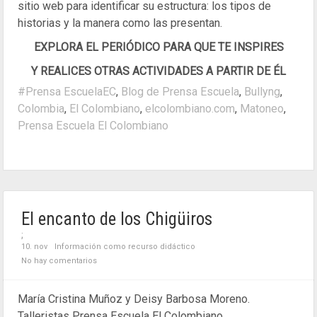
sitio web para identificar su estructura: los tipos de
historias y la manera como las presentan.
EXPLORA EL PERIÓDICO PARA QUE TE INSPIRES
Y REALICES OTRAS ACTIVIDADES A PARTIR DE ÉL
#Prensa EscuelaEC
,
Blog de Prensa Escuela
,
Bullyng
,
Colombia
,
El Colombiano
,
elcolombiano.com
,
Matoneo
,
Prensa Escuela El Colombiano
El encanto de los Chigüiros
;
10. nov
Información como recurso didáctico
No hay comentarios
María Cristina Muñoz y Deisy Barbosa Moreno.
Talleristas Prensa Escuela El Colombiano