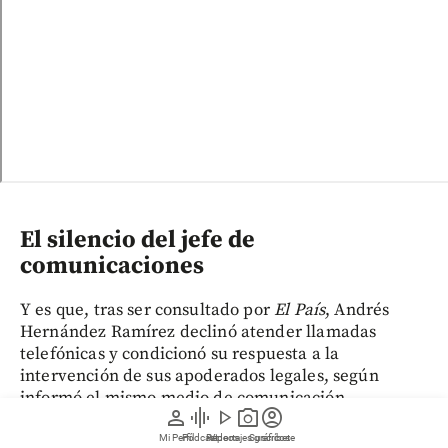
El silencio del jefe de
comunicaciones
Y es que, tras ser consultado por
El País
, Andrés
Hernández Ramírez declinó atender llamadas
telefónicas y condicionó su respuesta a la
intervención de sus apoderados legales, según
informó el mismo medio de comunicación.
person
graphic_eq
play_arrow
photo_camera
account_circle
Mi Perfil
Pódcast
Reportajes gráficos
Videos
Suscríbete