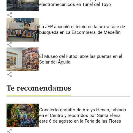
electromecánicos en Túnel del Toyo
share
La JEP anunció el inicio de la sexta fase de
búsqueda en La Escombrera, de Medellín
share
El Museo del Fútbol abre las puertas en el
Solar del Águila
share
Te recomendamos
Concierto gratuito de Arelys Henao, tablado
en el Centro y recorridos por Santa Elena
este 6 de agosto en la Feria de las Flores
share