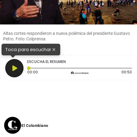
Altas cortes respondieron a nueva polémica del presidente Gustavo
Petro. Foto: Colprensa
×
Toca para escuchar
1
2
ESCUCHA EL RESUMEN
Tiempo transcurrido: 0 segundos
Du
00:00
00:53
El Colombiano