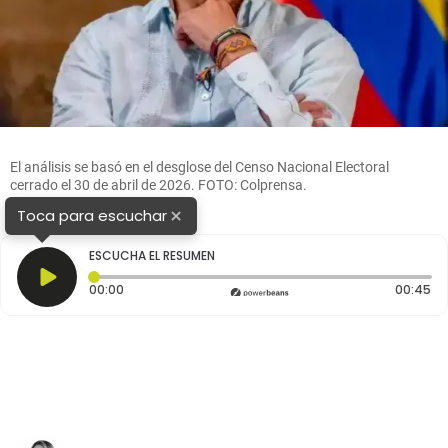
El análisis se basó en el desglose del Censo Nacional Electoral
cerrado el 30 de abril de 2026. FOTO: Colprensa.
×
Toca para escuchar
ESCUCHA EL RESUMEN
Tiempo transcurrido: 0 segundos
Du
00:00
00:45