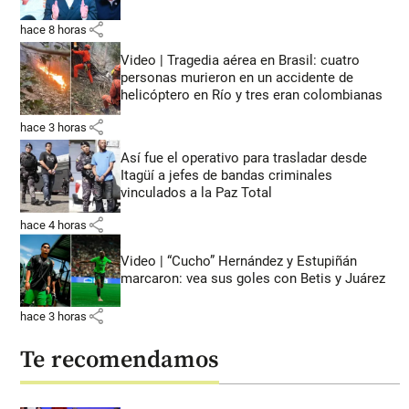
share
hace 8 horas
Video | Tragedia aérea en Brasil: cuatro
personas murieron en un accidente de
helicóptero en Río y tres eran colombianas
share
hace 3 horas
Así fue el operativo para trasladar desde
Itagüí a jefes de bandas criminales
vinculados a la Paz Total
share
hace 4 horas
Video | “Cucho” Hernández y Estupiñán
marcaron: vea sus goles con Betis y Juárez
share
hace 3 horas
Te recomendamos