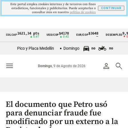
Este portal emplea cookies internas y de terceros con fines
estadísticos, funcionales y publicitarios. Puede aceptarlas o
CONTINUAR
consultar más en nuestra
politica de cookies
1621,34 pts
$4178
$3648
9,9 %
LCAP
USD/COP
EUR/COP
DESEMPLEO
Cintillo
▲ 0.67
▲ 0.42
—
▼ 0.30
de
Pico y Placa Medellín
Domingo
no
no
indicadores
económicos
menu
person
search
Domingo
, 9 de Agosto de 2026
Colombia
El documento que Petro usó
para denunciar fraude fue
modificado por un externo a la