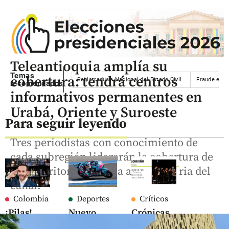
Teleantioquia amplía su
Temas
cobertura: tendrá centros
Registraduría Nacional del Estado Civil
Fraude elec
recomendados
informativos permanentes en
Urabá, Oriente y Suroeste
Para seguir leyendo
Tres periodistas con conocimiento de
cada subregión liderarán la cobertura de
esos territorios para la agenda diaria del
canal.
Colombia
Deportes
Críticos
¡Pilas!
Nuevo
Crónicas
Estas son
susto para
de un Fan