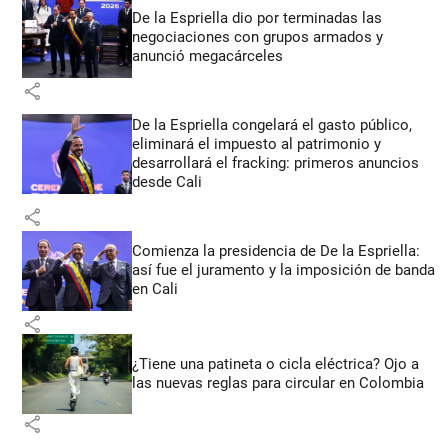
De la Espriella dio por terminadas las
negociaciones con grupos armados y
anunció megacárceles
share
De la Espriella congelará el gasto público,
eliminará el impuesto al patrimonio y
desarrollará el fracking: primeros anuncios
desde Cali
share
Comienza la presidencia de De la Espriella:
así fue el juramento y la imposición de banda
en Cali
share
¿Tiene una patineta o cicla eléctrica? Ojo a
las nuevas reglas para circular en Colombia
share