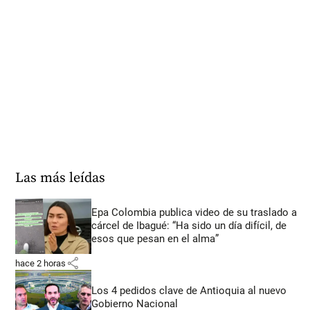
Las más leídas
Epa Colombia publica video de su traslado a
cárcel de Ibagué: “Ha sido un día difícil, de
esos que pesan en el alma”
share
hace 2 horas
Los 4 pedidos clave de Antioquia al nuevo
Gobierno Nacional