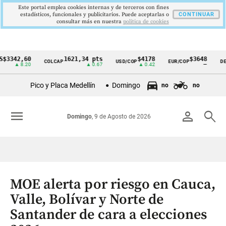
Este portal emplea cookies internas y de terceros con fines
estadísticos, funcionales y publicitarios. Puede aceptarlas o
CONTINUAR
consultar más en nuestra
politica de cookies
42,60
1621,34 pts
$4178
$3648
COLCAP
USD/COP
EUR/COP
DESEMP
Cintillo
▲ 8.20
▲ 0.67
▲ 0.42
—
de
Pico y Placa Medellín
Domingo
no
no
indicadores
económicos
menu
person
search
Domingo
, 9 de Agosto de 2026
Colombia
MOE alerta por riesgo en Cauca,
Valle, Bolívar y Norte de
Santander de cara a elecciones