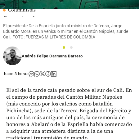
Columnistas
Competencia
epidémica
El presidente De la Espriella junto al ministro de Defensa, Jorge
Eduardo Mora, en un vehículo militar en el Cantón Nápoles, sur de
share
Cali. FOTO: FUERZAS MILITARES DE COLOMBIA
1
2
Andrés Felipe Carmona Barrero
hace 3 horas
El sol de la tarde caía pesado sobre el sur de Cali. En
el campo de paradas del Cantón Militar Nápoles
(más conocido por los caleños como batallón
Pichincha), sede de la Tercera Brigada del Ejército y
uno de los más antiguos del país, la ceremonia de
honores a Abelardo de la Espriella había comenzado
a adquirir una atmósfera distinta a la de una
tradicional transmisión de mando.