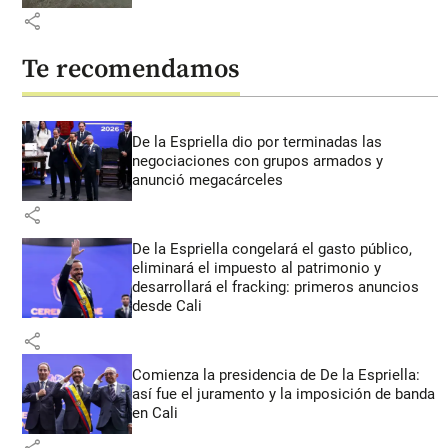
share
Te recomendamos
De la Espriella dio por terminadas las
negociaciones con grupos armados y
anunció megacárceles
share
De la Espriella congelará el gasto público,
eliminará el impuesto al patrimonio y
desarrollará el fracking: primeros anuncios
desde Cali
share
Comienza la presidencia de De la Espriella:
así fue el juramento y la imposición de banda
en Cali
share