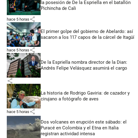
la posesión de De la Espriella en el batallón
Pichincha de Cali
share
hace 5 horas
El primer golpe del gobierno de Abelardo: así
sacaron a los 117 capos de la cárcel de Itagüí
share
hace 5 horas
De la Espriella nombra director de la Dian:
Andrés Felipe Velásquez asumirá el cargo
share
La historia de Rodrigo Gaviria: de cazador y
cirujano a fotógrafo de aves
share
hace 5 horas
Dos volcanes en erupción este sábado: el
Puracé en Colombia y el Etna en Italia
registran actividad intensa