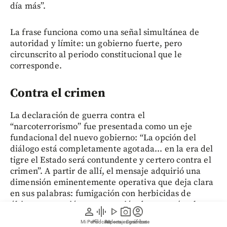
día más”.
La frase funciona como una señal simultánea de
autoridad y límite: un gobierno fuerte, pero
circunscrito al periodo constitucional que le
corresponde.
Contra el crimen
La declaración de guerra contra el
“narcoterrorismo” fue presentada como un eje
fundacional del nuevo gobierno: “La opción del
diálogo está completamente agotada... en la era del
tigre el Estado será contundente y certero contra el
crimen”. A partir de allí, el mensaje adquirió una
dimensión eminentemente operativa que deja clara
en sus palabras: fumigación con herbicidas de
última generación, construcción de megacárceles y
person
graphic_eq
play_arrow
photo_camera
account_circle
blindaje jurídico para la Fuerza Pública.
Mi Perfil
Pódcast
Reportajes gráficos
Videos
Suscríbete