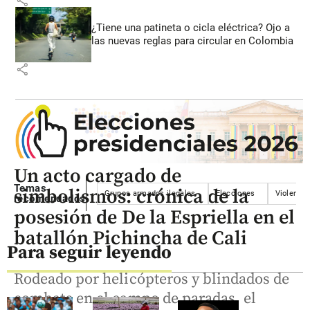
¿Tiene una patineta o cicla eléctrica? Ojo a
las nuevas reglas para circular en Colombia
share
Un acto cargado de
Temas
simbolismos: crónica de la
Grupos armados ilegales
Elecciones
Violencia
recomendados
posesión de De la Espriella en el
batallón Pichincha de Cali
Para seguir leyendo
Rodeado por helicópteros y blindados de
combate en el campo de paradas, el