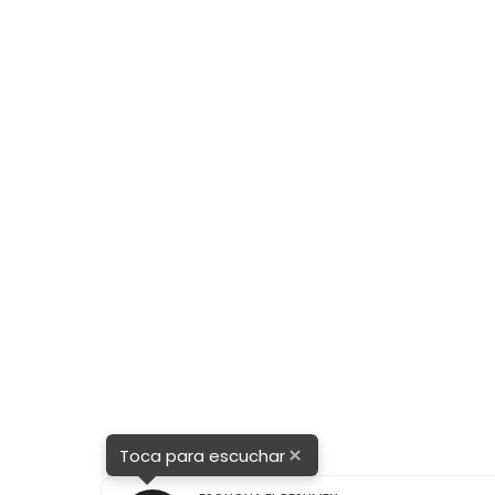
×
Toca para escuchar