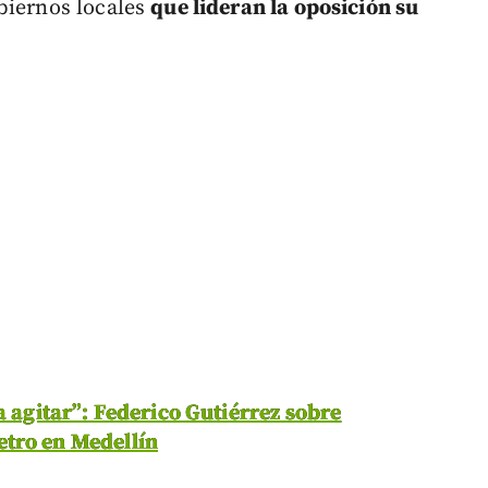
biernos locales
que lideran la oposición su
a agitar”: Federico Gutiérrez sobre
etro en Medellín