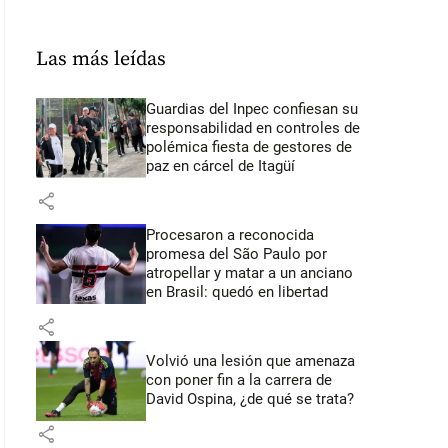
Las más leídas
Guardias del Inpec confiesan su
responsabilidad en controles de
polémica fiesta de gestores de
paz en cárcel de Itagüí
share
Procesaron a reconocida
promesa del São Paulo por
atropellar y matar a un anciano
en Brasil: quedó en libertad
share
Volvió una lesión que amenaza
con poner fin a la carrera de
David Ospina, ¿de qué se trata?
share