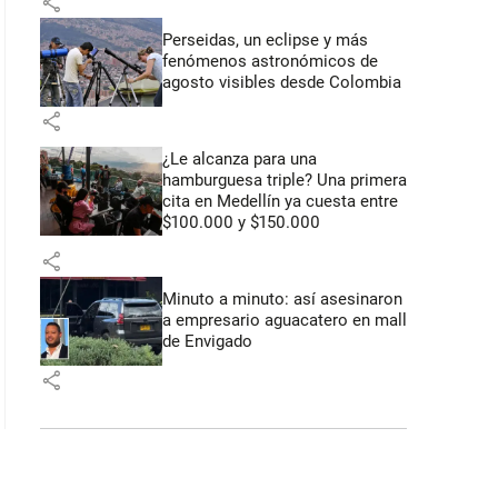
share
Perseidas, un eclipse y más
fenómenos astronómicos de
agosto visibles desde Colombia
share
¿Le alcanza para una
hamburguesa triple? Una primera
cita en Medellín ya cuesta entre
$100.000 y $150.000
share
Minuto a minuto: así asesinaron
a empresario aguacatero en mall
de Envigado
share