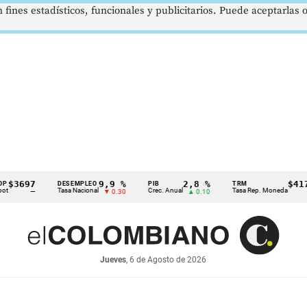
 fines estadísticos, funcionales y publicitarios. Puede aceptarlas
697
9,9 %
2,8 %
$4178,2
DESEMPLEO
PIB
TRM
Tasa Nacional
Crec. Anual
Tasa Rep. Moneda
—
▼ 0.30
▲ 0.10
▲ 0.4
Jueves
, 6 de Agosto de 2026