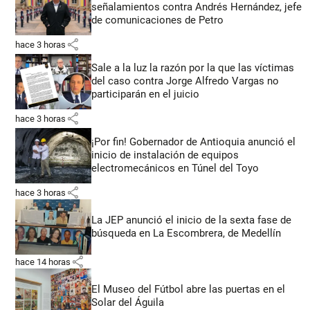
señalamientos contra Andrés Hernández, jefe
de comunicaciones de Petro
share
hace 3 horas
Sale a la luz la razón por la que las víctimas
del caso contra Jorge Alfredo Vargas no
participarán en el juicio
share
hace 3 horas
¡Por fin! Gobernador de Antioquia anunció el
inicio de instalación de equipos
electromecánicos en Túnel del Toyo
share
hace 3 horas
La JEP anunció el inicio de la sexta fase de
búsqueda en La Escombrera, de Medellín
share
hace 14 horas
El Museo del Fútbol abre las puertas en el
Solar del Águila