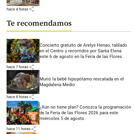
share
hace 4 horas
Te recomendamos
Concierto gratuito de Arelys Henao, tablado
en el Centro y recorridos por Santa Elena
este 6 de agosto en la Feria de las Flores
share
hace 7 horas
Murió la bebé hipopótamo rescatada en el
Magdalena Medio
share
hace 8 horas
¿Aún no tiene plan? Conozca la programación
de la Feria de las Flores 2026 para este
miércoles 5 de agosto
share
hace 11 horas