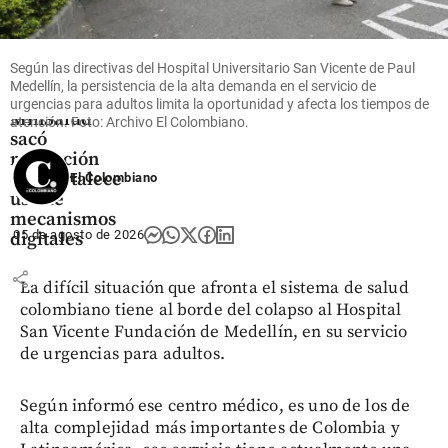
Actualizan
reglas para
telemedicina
Según las directivas del Hospital Universitario San Vicente de Paul
en
Medellín, la persistencia de la alta demanda en el servicio de
Colombia:
urgencias para adultos limita la oportunidad y afecta los tiempos de
MinSalud
atención. Foto: Archivo El Colombiano.
sacó
resolución
que fortalece
El Colombiano
uso de
mecanismos
05 de agosto de 2026
digitales
share
La difícil situación que afronta el sistema de salud
colombiano tiene al borde del colapso al Hospital
San Vicente Fundación de Medellín, en su servicio
de urgencias para adultos.
Según informó ese centro médico, es uno de los de
alta complejidad más importantes de Colombia y