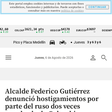
Este portal emplea cookies internas y de terceros con fines
estadísticos, funcionales y publicitarios. Puede aceptarlas o
CONTINUAR
consultar más en nuestra
politica de cookies
0
1621,34 pts
$4178
$3697
9
COLCAP
USD/COP
EUR/COP
DESEMPLEO
Cintillo
0
▲ 0.67
▲ 0.42
—
▼
de
Pico y Placa Medellín
Jueves
3 y 6
3 y 6
indicadores
económicos
menu
person
search
Jueves
, 6 de Agosto de 2026
Colombia
Alcalde Federico Gutiérrez
denunció hostigamientos por
parte del ruso dos veces