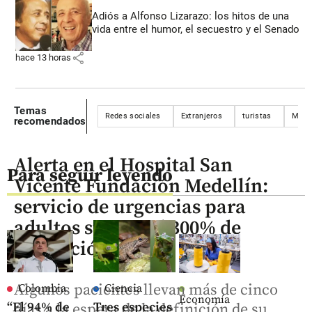
Adiós a Alfonso Lizarazo: los hitos de una
vida entre el humor, el secuestro y el Senado
share
hace 13 horas
Temas
Redes sociales
Extranjeros
turistas
Mens
recomendados
Alerta en el Hospital San
Para seguir leyendo
Vicente Fundación Medellín:
servicio de urgencias para
adultos supera el 300% de
saturación
Algunos pacientes llevan más de cinco
Colombia
Ciencia
Economía
“El 94% de
Tres especies
días a la espera de la definición de su