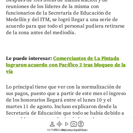
reuniones de los líderes de la misma con
funcionarios de la Secretaría de Educación de
Medellín y del ITM, se logró llegar a una serie de
acuerdo para que todo el personal pudiera retirarse
de la zona antes del mediodía.
Le puede interesar:
Comerciantes de La Pintada
lograron acuerdo con Pacífico 2 tras bloqueo de la
vía
Lo principal tiene que ver con la normalización de
sus pagos, puesto que a partir de este mes el ingreso
de los honorarios llegará entre el lunes 10 y el
martes 11 de agosto. Incluso explicaron desde la
Secretaría de Educación que todo se había debido a
un problema que se solucionó el pasado martes.
person
graphic_eq
play_arrow
photo_camera
account_circle
Mi Perfil
Pódcast
Reportajes gráficos
Videos
Suscríbete