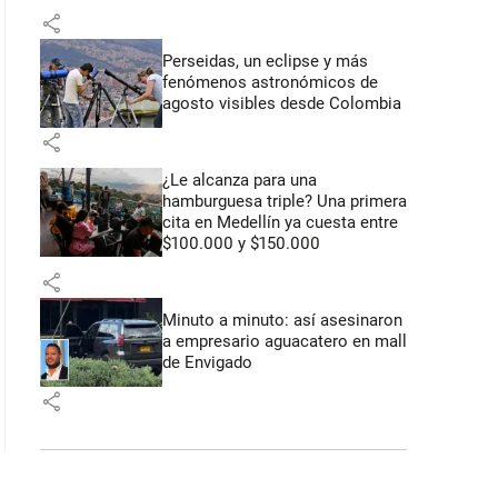
share
Perseidas, un eclipse y más
fenómenos astronómicos de
agosto visibles desde Colombia
share
¿Le alcanza para una
hamburguesa triple? Una primera
cita en Medellín ya cuesta entre
$100.000 y $150.000
share
Minuto a minuto: así asesinaron
a empresario aguacatero en mall
de Envigado
share