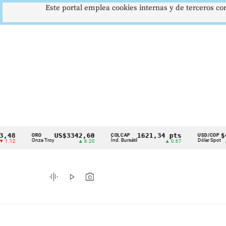
Este portal emplea cookies internas y de terceros con
US$3342,60
1621,34 pts
$4178
ORO
COLCAP
USD/COP
Cintillo
Onza Troy
Índ. Bursátil
Dólar Spot
▲ 8.20
▲ 0.67
▲ 0.42
de
indicadores
graphic_eq
play_arrow
photo_camera
económicos
Colombia