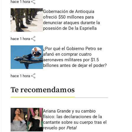
share
hace 1 hora
Gobernación de Antioquia
ofreció $50 millones para
denunciar ataques durante la
posesión de De la Espriella
share
hace 1 hora
¿Por qué el Gobierno Petro se
afanó en comprar cuatro
aeronaves militares por $1.5
billones antes de dejar el poder?
share
hace 1 hora
Te recomendamos
Ariana Grande y su cambio
físico: las declaraciones de la
cantante sobre su cuerpo tras el
revuelo por
Petal