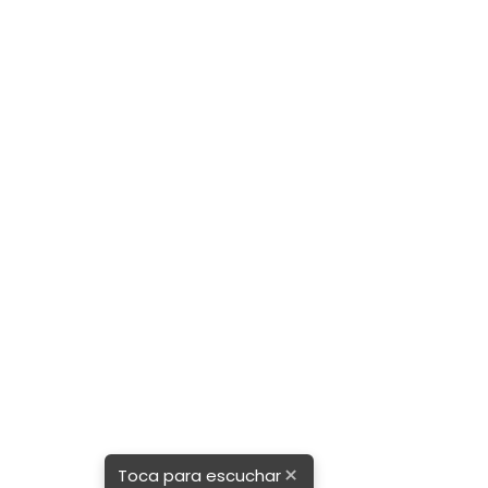
a de
×
Toca para escuchar