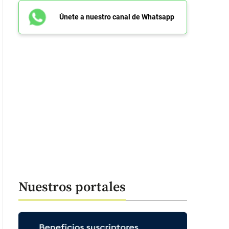
Únete a nuestro canal de Whatsapp
Nuestros portales
alcalde de Fredonia Aldubar de Jesús Vanegas Marín al lado de una de las
stro Rodrigo Arenas Betancourt. FOTO Esneyder Gutiérrez