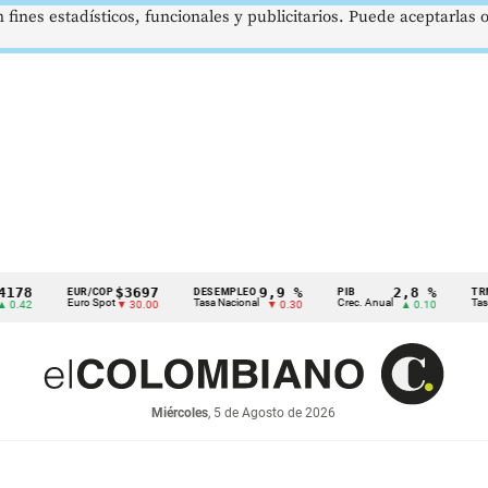
 fines estadísticos, funcionales y publicitarios. Puede aceptarlas
$3697
9,9 %
2,8 %
EUR/COP
DESEMPLEO
PIB
TRM
Euro Spot
Tasa Nacional
Crec. Anual
Tasa Rep. 
▼ 30.00
▼ 0.30
▲ 0.10
Miércoles
, 5 de Agosto de 2026