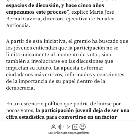
espacios de discusión, y hace cinco años
empezamos este proceso
”, explicó María José
Bernal Gaviria, directora ejecutiva de Fenalco
Antioquia.
A partir de esta iniciativa, el gremio ha buscado que
los jóvenes entiendan que la participación no se
limita únicamente al momento de votar, sino
también a involucrarse en las discusiones que
impactan su futuro. La apuesta es formar
ciudadanos más críticos, informados y conscientes
de la importancia de su papel dentro de la
democracia.
En un escenario político que podría definirse por
pocos votos,
la participación juvenil deja de ser una
cifra estadística para convertirse en un factor
determinante para el futuro del país.
Más allá de
person
graphic_eq
play_arrow
photo_camera
account_circle
las diferencias ideológicas, el reto está en que las
Mi Perfil
Pódcast
Reportajes gráficos
Videos
Suscríbete