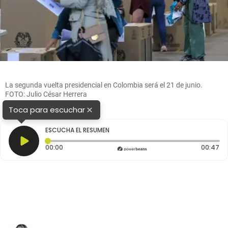
La segunda vuelta presidencial en Colombia será el 21 de junio.
FOTO: Julio César Herrera
×
Toca para escuchar
ESCUCHA EL RESUMEN
Tiempo transcurrido: 0 segundos
Du
00:00
00:47