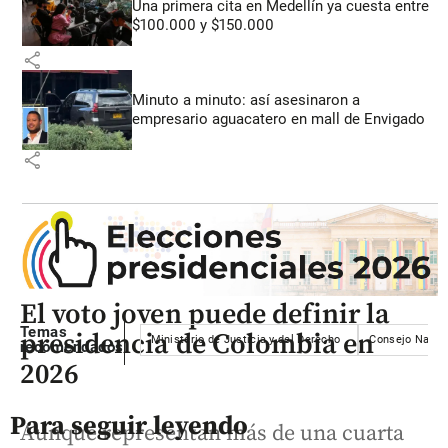
Una primera cita en Medellín ya cuesta entre
$100.000 y $150.000
share
Minuto a minuto: así asesinaron a
empresario aguacatero en mall de Envigado
share
El voto joven puede definir la
Temas
presidencia de Colombia en
Ministerio de Justicia y del Derecho
Consejo Nacion
recomendados
2026
Para seguir leyendo
Aunque representan más de una cuarta