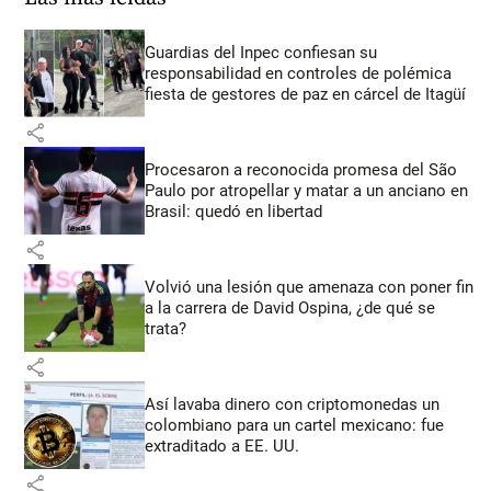
Guardias del Inpec confiesan su
responsabilidad en controles de polémica
fiesta de gestores de paz en cárcel de Itagüí
share
Procesaron a reconocida promesa del São
Paulo por atropellar y matar a un anciano en
Brasil: quedó en libertad
share
Volvió una lesión que amenaza con poner fin
a la carrera de David Ospina, ¿de qué se
trata?
share
Así lavaba dinero con criptomonedas
un
colombiano para un cartel mexicano: fue
extraditado a EE. UU.
share