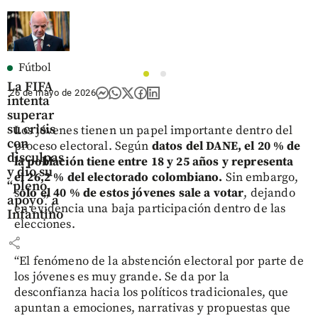
Fútbol
1
2
La FIFA
26 de mayo de 2026
intenta
superar
su crisis
Los jóvenes tienen un papel importante dentro del
con
proceso electoral. Según
datos del DANE, el 20 % de
disculpas
la población tiene entre 18 y 25 años y representa
y dio su
el 26,2 % del electorado colombiano.
Sin embargo,
“pleno
s
olo el 40 % de estos jóvenes sale a votar
, dejando
apoyo” a
en evidencia una baja participación dentro de las
Infantino
elecciones.
share
“El fenómeno de la abstención electoral por parte de
los jóvenes es muy grande. Se da por la
desconfianza hacia los políticos tradicionales, que
apuntan a emociones, narrativas y propuestas que