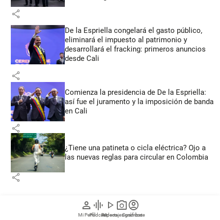
share
De la Espriella congelará el gasto público,
eliminará el impuesto al patrimonio y
desarrollará el fracking: primeros anuncios
desde Cali
share
Comienza la presidencia de De la Espriella:
así fue el juramento y la imposición de banda
en Cali
share
¿Tiene una patineta o cicla eléctrica? Ojo a
las nuevas reglas para circular en Colombia
share
person
graphic_eq
play_arrow
photo_camera
account_circle
Temas
Mi Perfil
Pódcast
Reportajes gráficos
Videos
Suscríbete
Ministerio de la igualdad
Polémicas
Gobierno 