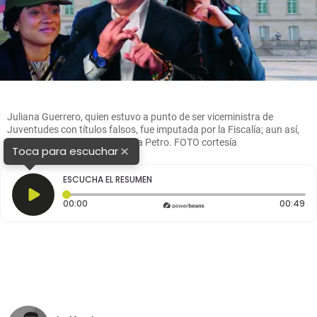
Juliana Guerrero, quien estuvo a punto de ser viceministra de
Juventudes con títulos falsos, fue imputada por la Fiscalía; aun así,
sigue siendo de confianza para Petro. FOTO cortesía
×
Toca para escuchar
ESCUCHA EL RESUMEN
Tiempo transcurrido: 0 segundos
Du
00:00
00:49