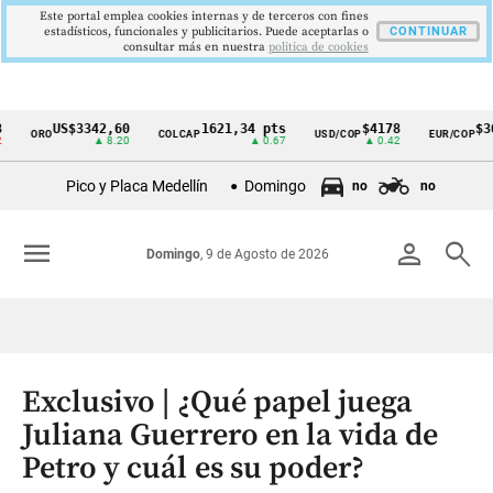
Este portal emplea cookies internas y de terceros con fines
estadísticos, funcionales y publicitarios. Puede aceptarlas o
CONTINUAR
consultar más en nuestra
politica de cookies
US$3342,60
1621,34 pts
$4178
$3648
ORO
COLCAP
USD/COP
EUR/COP
Cintillo
▲ 8.20
▲ 0.67
▲ 0.42
—
de
Pico y Placa Medellín
Domingo
no
no
indicadores
económicos
menu
person
search
Domingo
, 9 de Agosto de 2026
Colombia
Exclusivo | ¿Qué papel juega
Juliana Guerrero en la vida de
Petro y cuál es su poder?