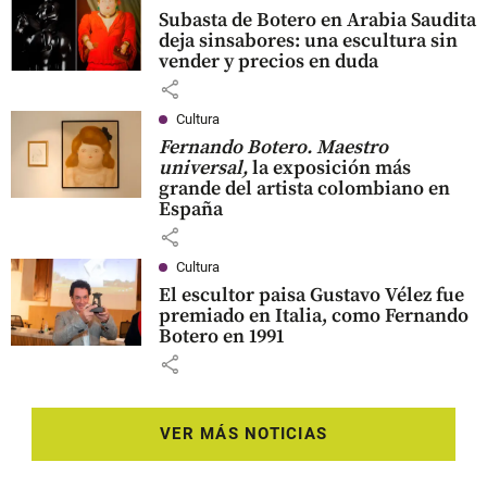
Subasta de Botero en Arabia Saudita
deja sinsabores: una escultura sin
vender y precios en duda
share
Cultura
Fernando Botero. Maestro
universal,
la exposición más
grande del artista colombiano en
España
share
Cultura
El escultor paisa Gustavo Vélez fue
premiado en Italia, como Fernando
Botero en 1991
share
VER MÁS NOTICIAS