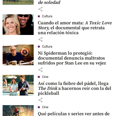
de soledad
share
Cultura
Cuando el amor mata:
A Toxic Love
Story,
el documental que retrata
una relación tóxica
share
Cultura
Ni Spiderman lo protegió:
documental denuncia maltratos
sufridos por Stan Lee en su vejez
share
Cine
Así como la fiebre del pádel, llega
The Dink
a hacernos reír con la del
pickleball
share
Cine
Qué películas y series ver antes de