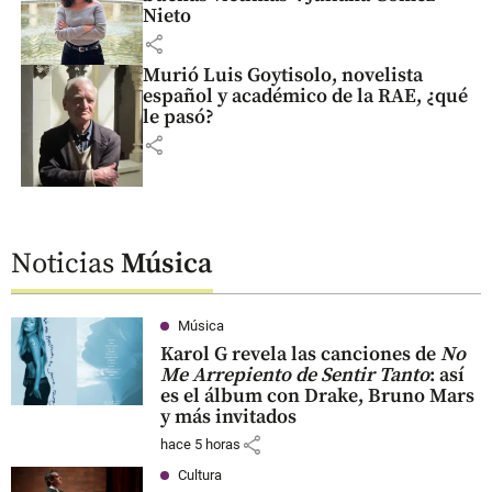
Nieto
share
Murió Luis Goytisolo, novelista
español y académico de la RAE, ¿qué
le pasó?
share
Noticias
Música
Música
Karol G revela las canciones de
No
Me Arrepiento de Sentir Tanto
: así
es el álbum con Drake, Bruno Mars
y más invitados
share
hace 5 horas
Cultura