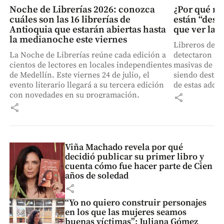
Noche de Librerías 2026: conozca
¿Por qué mi
cuáles son las 16 librerías de
están “desa
Antioquia que estarán abiertas hasta
que ver las
la medianoche este viernes
Libreros de E
La Noche de Librerías reúne cada edición a
detectaron u
cientos de lectores en locales independientes
masivas de li
de Medellín. Este viernes 24 de julio, el
siendo destrui
evento literario llegará a su tercera edición
de estas adqu
con novedades en su programación.
inteligencia a
share
sus modelos c
share
están en inter
Viña Machado revela por qué
decidió publicar su primer libro y
cuenta cómo fue hacer parte de Cien
años de soledad
share
“Yo no quiero construir personajes
en los que las mujeres seamos
buenas víctimas”: Juliana Gómez