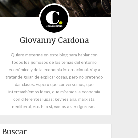
Giovanny Cardona
Quiero meterme en este blog para hablar con
todos los gomosos de los temas del entorno
económico y de la economía internacional. Voy a
tratar de guiar, de explicar cosas, pero no pretendo
dar clases. Espero que conversemos, que
intercambiemos ideas, que miremos la economía
con diferentes lupas: keynesiana, marxista,
neoliberal, etc. Eso sí, vamos a ser rigurosos.
Buscar