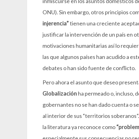
inmiscuirse en los asuntos domésticos de 
ONU). Sin embargo, otros principios co
injerencia”
tienen una creciente aceptaci
justificar la intervención de un país en 
motivaciones humanitarias así lo requie
las que algunos países han acudido a es
debates o han sido fuente de conflicto.
Pero ahora el asunto que deseo presenta
Globalización
ha permeado o, incluso, d
gobernantes no se han dado cuenta o se 
al interior de sus “territorios soberano
la literatura ya reconoce como
“problem
especialmente sus consecuencias no rec