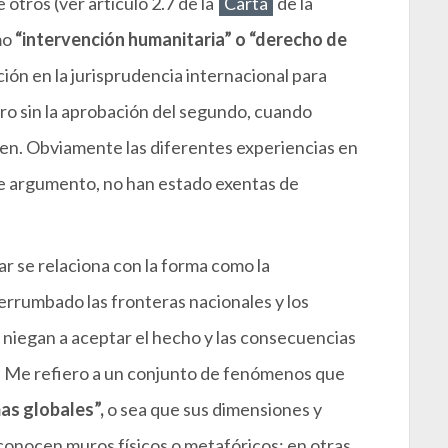
otros (ver artículo 2.7 de la
Carta
de la
mo
“intervención humanitaria” o “derecho de
ón en la jurisprudencia internacional para
otro sin la aprobación del segundo, cuando
ren. Obviamente las diferentes experiencias en
te argumento, no han estado exentas de
r se relaciona con la forma como la
errumbado las fronteras nacionales y los
niegan a aceptar el hecho y las consecuencias
s”. Me refiero a un conjunto de fenómenos que
as globales”,
o sea que sus dimensiones y
onocen muros físicos o metafóricos; en otras